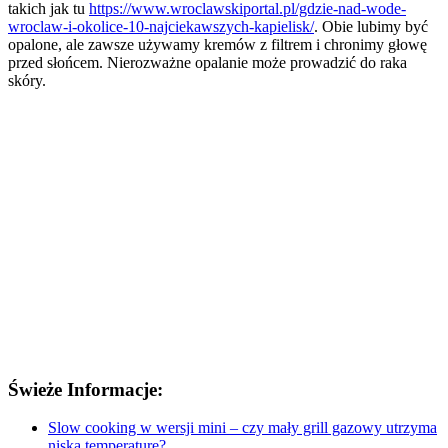
takich jak tu
https://www.wroclawskiportal.pl/gdzie-nad-wode-
wroclaw-i-okolice-10-najciekawszych-kapielisk/
. Obie lubimy być
opalone, ale zawsze używamy kremów z filtrem i chronimy głowę
przed słońcem. Nierozważne opalanie może prowadzić do raka
skóry.
Świeże Informacje:
Slow cooking w wersji mini – czy mały grill gazowy utrzyma
niską temperaturę?