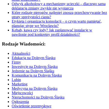
Odwyk alkoholowy a mechanizmy ucieczki – dlaczego sama
deklaracja zmiany zwykle nie wystarcza
Które rodzaje pierogów najlepiej znoszą przechowywanie bez
utraty sprężystości ciasta?
Etykieta i organizacja konsolacji – o czym warto pamiętać,
planując stypę we Wrocławiu?
Kebab, kawa czy lody? Jak zaplanować instalacje w
pawilonie pod konkretny profil działalności?
Rodzaje Wiadomości:
Aktualności
Edukacja na Dolnym Śląsku
Firmy
Inwestycje na Dolnym Śląsku
Jedzenie na Dolnym Śląśku
Komunikacja na Dolnym Śląsku
Lubin
Marketing
Medycyna na Dolnym Śląsku
Miejscowości
Nieruchomości na Dolnym Śląsku
Ogłoszenia
Oświetlenie przemysłowe