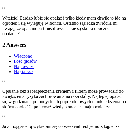
0
Witajcie! Bardzo lubię się opalać i tylko kiedy mam chwilę to idę na
ogródek i się wyleguję w słońcu. Ostatnio sąsiadka zwróciła mi
uwagę, że opalanie jest niezdrowe. Jakie są skutki uboczne
opalania?
2
Answers
Włączono
Ilość głosów
Najnowsze
Najstarsze
0
Opalanie bez zabezpieczenia kremem z filtrem może prowadzić do
zwiększenia ryzyka zachorowania na raka skóry. Najlepiej opalać
się w godzinach porannych lub popołudniowych i unikać leżenia na
słońcu około 12, ponieważ wtedy słońce jest najmocniejsze.
0
Ja z moją siostrą wybieram się co weekend nad jedno z kąpielisk