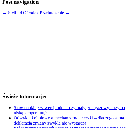
Post navigation
←
Stylbud
Ośrodek Przebudzenie
→
Świeże Informacje:
Slow cooking w wersji mini – czy mały grill gazowy utrzyma
niską temperaturę?
Odwyk alkoholowy a mechanizmy ucieczki – dlaczego sama
deklaracja zmiany zwykle nie wystarcza