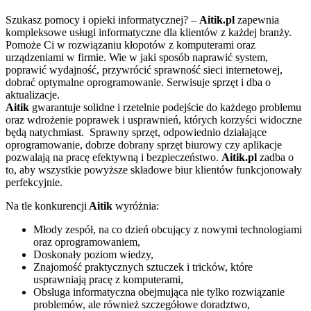
Szukasz pomocy i opieki informatycznej? –
Aitik.pl
zapewnia
kompleksowe usługi informatyczne dla klientów z każdej branży.
Pomoże Ci w rozwiązaniu kłopotów z komputerami oraz
urządzeniami w firmie. Wie w jaki sposób naprawić system,
poprawić wydajność, przywrócić sprawność sieci internetowej,
dobrać optymalne oprogramowanie. Serwisuje sprzęt i dba o
aktualizacje.
Aitik
gwarantuje solidne i rzetelnie podejście do każdego problemu
oraz wdrożenie poprawek i usprawnień, których korzyści widoczne
będą natychmiast. Sprawny sprzęt, odpowiednio działające
oprogramowanie, dobrze dobrany sprzęt biurowy czy aplikacje
pozwalają na pracę efektywną i bezpieczeństwo.
A
itik.pl
zadba o
to, aby wszystkie powyższe składowe biur klientów funkcjonowały
perfekcyjnie.
Na tle konkurencji
Aitik
wyróżnia:
Młody zespół, na co dzień obcujący z nowymi technologiami
oraz oprogramowaniem,
Doskonały poziom wiedzy,
Znajomość praktycznych sztuczek i tricków, które
usprawniają pracę z komputerami,
Obsługa informatyczna obejmująca nie tylko rozwiązanie
problemów, ale również szczegółowe doradztwo,