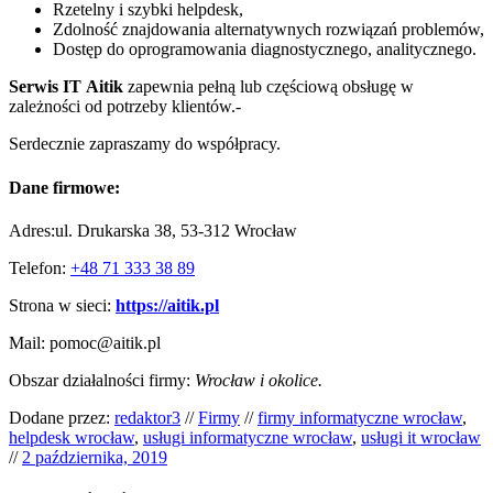
Rzetelny i szybki helpdesk,
Zdolność znajdowania alternatywnych rozwiązań problemów,
Dostęp do oprogramowania diagnostycznego, analitycznego.
Serwis IT
Aitik
zapewnia pełną lub częściową obsługę w
zależności od potrzeby klientów.-
Serdecznie zapraszamy do współpracy.
Dane firmowe:
Adres:ul. Drukarska 38, 53-312 Wrocław
Telefon:
+48 71 333 38 89
Strona w sieci:
https://aitik.pl
Mail: pomoc@aitik.pl
Obszar działalności firmy:
Wrocław i okolice.
Dodane przez:
redaktor3
//
Firmy
//
firmy informatyczne wrocław
,
helpdesk wrocław
,
usługi informatyczne wrocław
,
usługi it wrocław
//
2 października, 2019