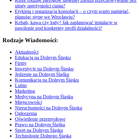
Które rodzaje pierogów najlepiej znoszą przechowywanie bez
utraty sprężystości ciasta?
Etykieta i organizacja konsolacji – o czym warto pamiętać,
planując stypę we Wrocławiu?
Kebab, kawa czy lody? Jak zaplanować instalacje w
pawilonie pod konkretny profil działalności?
Rodzaje Wiadomości:
Aktualności
Edukacja na Dolnym Śląsku
Firmy
Inwestycje na Dolnym Śląsku
Jedzenie na Dolnym Śląśku
Komunikacja na Dolnym Śląsku
Lubin
Marketing
Medycyna na Dolnym Śląsku
Miejscowości
Nieruchomości na Dolnym Śląsku
Ogłoszenia
Oświetlenie przemysłowe
Prawo na Dolnym Śląśku
Sport na Dolnym Śląsku
Technologie Dolnego Śląska