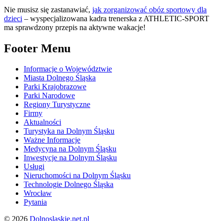
Nie musisz się zastanawiać,
jak zorganizować obóz sportowy dla
dzieci
– wyspecjalizowana kadra trenerska z ATHLETIC-SPORT
ma sprawdzony przepis na aktywne wakacje!
Footer Menu
Informacje o Województwie
Miasta Dolnego Śląska
Parki Krajobrazowe
Parki Narodowe
Regiony Turystyczne
Firmy
Aktualności
Turystyka na Dolnym Śląsku
Ważne Informacje
Medycyna na Dolnym Śląsku
Inwestycje na Dolnym Śląsku
Usługi
Nieruchomości na Dolnym Śląsku
Technologie Dolnego Śląska
Wrocław
Pytania
© 2026
Dolnoslaskie.net.pl