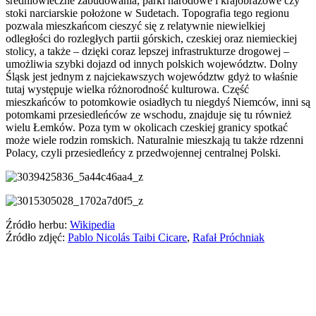
średniowieczne zabudowania, parki narodowe i krajobrazowe czy
stoki narciarskie położone w Sudetach. Topografia tego regionu
pozwala mieszkańcom cieszyć się z relatywnie niewielkiej
odległości do rozległych partii górskich, czeskiej oraz niemieckiej
stolicy, a także – dzięki coraz lepszej infrastrukturze drogowej –
umożliwia szybki dojazd od innych polskich województw. Dolny
Śląsk jest jednym z najciekawszych województw gdyż to właśnie
tutaj występuje wielka różnorodność kulturowa. Część
mieszkańców to potomkowie osiadłych tu niegdyś Niemców, inni są
potomkami przesiedleńców ze wschodu, znajduje się tu również
wielu Łemków. Poza tym w okolicach czeskiej granicy spotkać
może wiele rodzin romskich. Naturalnie mieszkają tu także rdzenni
Polacy, czyli przesiedleńcy z przedwojennej centralnej Polski.
Źródło herbu:
Wikipedia
Źródło zdjęć:
Pablo Nicolás Taibi Cicare
,
Rafał Próchniak