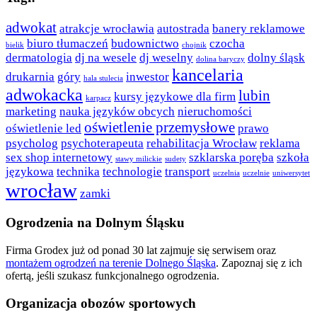
adwokat
atrakcje wrocławia
autostrada
banery reklamowe
biuro tłumaczeń
budownictwo
czocha
bielik
chojnik
dermatologia
dj na wesele
dj weselny
dolny śląsk
dolina baryczy
kancelaria
drukarnia
góry
inwestor
hala stulecia
adwokacka
lubin
kursy językowe dla firm
karpacz
marketing
nauka języków obcych
nieruchomości
oświetlenie przemysłowe
oświetlenie led
prawo
psycholog
psychoterapeuta
rehabilitacja Wrocław
reklama
sex shop internetowy
szklarska poręba
szkoła
stawy milickie
sudety
językowa
technika
technologie
transport
uczelnia
uczelnie
uniwersytet
wrocław
zamki
Ogrodzenia na Dolnym Śląsku
Firma Grodex już od ponad 30 lat zajmuje się serwisem oraz
montażem ogrodzeń na terenie Dolnego Śląska
. Zapoznaj się z ich
ofertą, jeśli szukasz funkcjonalnego ogrodzenia.
Organizacja obozów sportowych