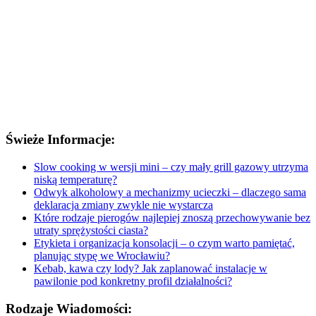
Świeże Informacje:
Slow cooking w wersji mini – czy mały grill gazowy utrzyma
niską temperaturę?
Odwyk alkoholowy a mechanizmy ucieczki – dlaczego sama
deklaracja zmiany zwykle nie wystarcza
Które rodzaje pierogów najlepiej znoszą przechowywanie bez
utraty sprężystości ciasta?
Etykieta i organizacja konsolacji – o czym warto pamiętać,
planując stypę we Wrocławiu?
Kebab, kawa czy lody? Jak zaplanować instalacje w
pawilonie pod konkretny profil działalności?
Rodzaje Wiadomości: