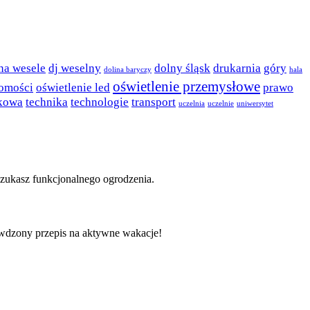
 na wesele
dj weselny
dolny śląsk
drukarnia
góry
dolina baryczy
hala
oświetlenie przemysłowe
omości
oświetlenie led
prawo
ykowa
technika
technologie
transport
uczelnia
uczelnie
uniwersytet
i szukasz funkcjonalnego ogrodzenia.
dzony przepis na aktywne wakacje!