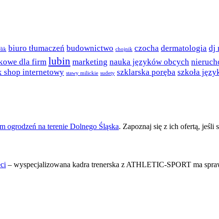
biuro tłumaczeń
budownictwo
czocha
dermatologia
dj
lik
chojnik
lubin
kowe dla firm
marketing
nauka języków obcych
nieruch
x shop internetowy
szklarska poręba
szkoła jęz
stawy milickie
sudety
m ogrodzeń na terenie Dolnego Śląska
. Zapoznaj się z ich ofertą, jeśl
ci
– wyspecjalizowana kadra trenerska z ATHLETIC-SPORT ma spraw