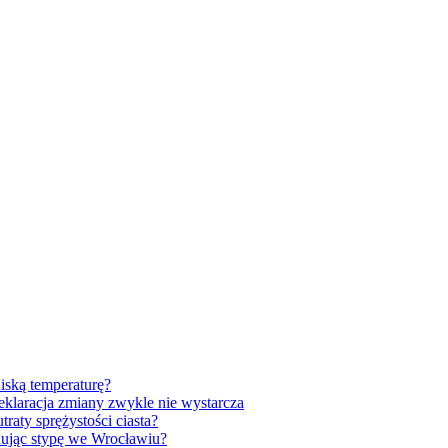
iską temperaturę?
klaracja zmiany zwykle nie wystarcza
raty sprężystości ciasta?
anując stypę we Wrocławiu?