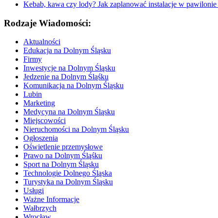
Kebab, kawa czy lody? Jak zaplanować instalacje w pawilonie p
Rodzaje Wiadomości:
Aktualności
Edukacja na Dolnym Śląsku
Firmy
Inwestycje na Dolnym Śląsku
Jedzenie na Dolnym Śląśku
Komunikacja na Dolnym Śląsku
Lubin
Marketing
Medycyna na Dolnym Śląsku
Miejscowości
Nieruchomości na Dolnym Śląsku
Ogłoszenia
Oświetlenie przemysłowe
Prawo na Dolnym Śląśku
Sport na Dolnym Śląsku
Technologie Dolnego Śląska
Turystyka na Dolnym Śląsku
Usługi
Ważne Informacje
Wałbrzych
Wrocław