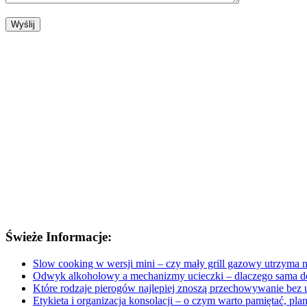
Świeże Informacje:
Slow cooking w wersji mini – czy mały grill gazowy utrzyma n
Odwyk alkoholowy a mechanizmy ucieczki – dlaczego sama de
Które rodzaje pierogów najlepiej znoszą przechowywanie bez ut
Etykieta i organizacja konsolacji – o czym warto pamiętać, pl