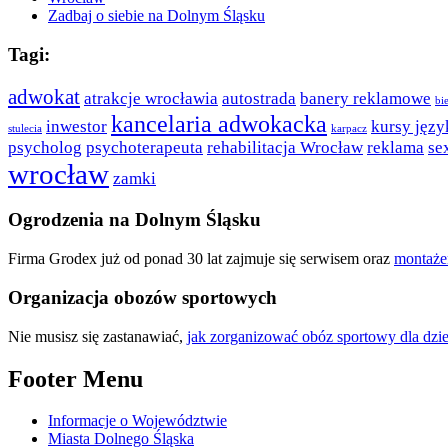
Zadbaj o siebie na Dolnym Śląsku
Tagi:
adwokat
atrakcje wrocławia
autostrada
banery reklamowe
bie
kancelaria adwokacka
inwestor
kursy języ
stulecia
karpacz
psycholog
psychoterapeuta
rehabilitacja Wrocław
reklama
se
wrocław
zamki
Ogrodzenia na Dolnym Śląsku
Firma Grodex już od ponad 30 lat zajmuje się serwisem oraz
montaże
Organizacja obozów sportowych
Nie musisz się zastanawiać,
jak zorganizować obóz sportowy dla dzie
Footer Menu
Informacje o Województwie
Miasta Dolnego Śląska