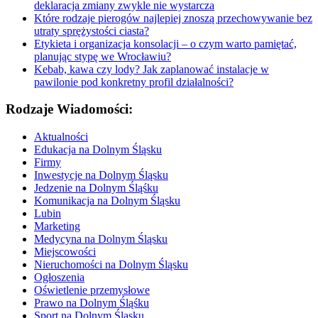
deklaracja zmiany zwykle nie wystarcza
Które rodzaje pierogów najlepiej znoszą przechowywanie bez
utraty sprężystości ciasta?
Etykieta i organizacja konsolacji – o czym warto pamiętać,
planując stypę we Wrocławiu?
Kebab, kawa czy lody? Jak zaplanować instalacje w
pawilonie pod konkretny profil działalności?
Rodzaje Wiadomości:
Aktualności
Edukacja na Dolnym Śląsku
Firmy
Inwestycje na Dolnym Śląsku
Jedzenie na Dolnym Śląśku
Komunikacja na Dolnym Śląsku
Lubin
Marketing
Medycyna na Dolnym Śląsku
Miejscowości
Nieruchomości na Dolnym Śląsku
Ogłoszenia
Oświetlenie przemysłowe
Prawo na Dolnym Śląśku
Sport na Dolnym Śląsku