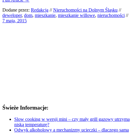
Dodane przez:
Redakcja
//
Nieruchomości na Dolnym Śląsku
//
deweloper
,
dom
,
mieszkanie
,
mieszkanie willowe
,
nieruchomości
//
7 maja, 2015
Świeże Informacje:
Slow cooking w wersji mini – czy mały grill gazowy utrzyma
niską temperaturę?
Odwyk alkoholowy a mechanizmy ucieczki – dlaczego sama