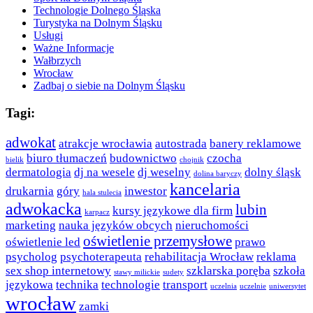
Technologie Dolnego Śląska
Turystyka na Dolnym Śląsku
Usługi
Ważne Informacje
Wałbrzych
Wrocław
Zadbaj o siebie na Dolnym Śląsku
Tagi:
adwokat
atrakcje wrocławia
autostrada
banery reklamowe
biuro tłumaczeń
budownictwo
czocha
bielik
chojnik
dermatologia
dj na wesele
dj weselny
dolny śląsk
dolina baryczy
kancelaria
drukarnia
góry
inwestor
hala stulecia
adwokacka
lubin
kursy językowe dla firm
karpacz
marketing
nauka języków obcych
nieruchomości
oświetlenie przemysłowe
oświetlenie led
prawo
psycholog
psychoterapeuta
rehabilitacja Wrocław
reklama
sex shop internetowy
szklarska poręba
szkoła
stawy milickie
sudety
językowa
technika
technologie
transport
uczelnia
uczelnie
uniwersytet
wrocław
zamki