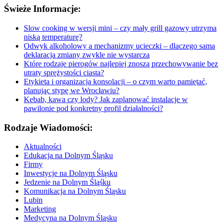
Świeże Informacje:
Slow cooking w wersji mini – czy mały grill gazowy utrzyma
niską temperaturę?
Odwyk alkoholowy a mechanizmy ucieczki – dlaczego sama
deklaracja zmiany zwykle nie wystarcza
Które rodzaje pierogów najlepiej znoszą przechowywanie bez
utraty sprężystości ciasta?
Etykieta i organizacja konsolacji – o czym warto pamiętać,
planując stypę we Wrocławiu?
Kebab, kawa czy lody? Jak zaplanować instalacje w
pawilonie pod konkretny profil działalności?
Rodzaje Wiadomości:
Aktualności
Edukacja na Dolnym Śląsku
Firmy
Inwestycje na Dolnym Śląsku
Jedzenie na Dolnym Śląśku
Komunikacja na Dolnym Śląsku
Lubin
Marketing
Medycyna na Dolnym Śląsku