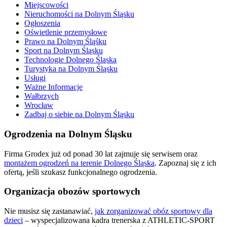
Miejscowości
Nieruchomości na Dolnym Śląsku
Ogłoszenia
Oświetlenie przemysłowe
Prawo na Dolnym Śląśku
Sport na Dolnym Śląsku
Technologie Dolnego Śląska
Turystyka na Dolnym Śląsku
Usługi
Ważne Informacje
Wałbrzych
Wrocław
Zadbaj o siebie na Dolnym Śląsku
Ogrodzenia na Dolnym Śląsku
Firma Grodex już od ponad 30 lat zajmuje się serwisem oraz
montażem ogrodzeń na terenie Dolnego Śląska
. Zapoznaj się z ich
ofertą, jeśli szukasz funkcjonalnego ogrodzenia.
Organizacja obozów sportowych
Nie musisz się zastanawiać,
jak zorganizować obóz sportowy dla
dzieci
– wyspecjalizowana kadra trenerska z ATHLETIC-SPORT