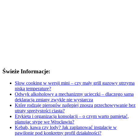
Świeże Informacje:
Slow cooking w wersji mini – czy mały grill gazowy utrzyma
niską temperaturę?
Odwyk alkoholowy a mechanizmy ucieczki – dlaczego sama
deklaracja zmiany zwykle nie wystarcza
Które rodzaje pierogów najlepiej znoszą przechowywanie bez
utraty sprężystości ciasta?
Etykieta i organizacja konsolacji – o czym warto pamiętać,
planując stypę we Wrocławiu?
Kebab, kawa czy lody? Jak zaplanować instalacje w
pawilonie pod konkretny profil działalności?