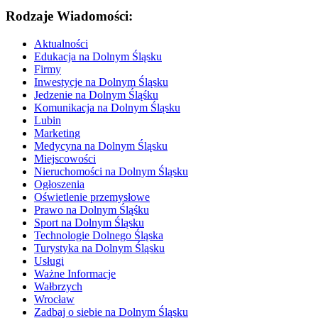
Rodzaje Wiadomości:
Aktualności
Edukacja na Dolnym Śląsku
Firmy
Inwestycje na Dolnym Śląsku
Jedzenie na Dolnym Śląśku
Komunikacja na Dolnym Śląsku
Lubin
Marketing
Medycyna na Dolnym Śląsku
Miejscowości
Nieruchomości na Dolnym Śląsku
Ogłoszenia
Oświetlenie przemysłowe
Prawo na Dolnym Śląśku
Sport na Dolnym Śląsku
Technologie Dolnego Śląska
Turystyka na Dolnym Śląsku
Usługi
Ważne Informacje
Wałbrzych
Wrocław
Zadbaj o siebie na Dolnym Śląsku