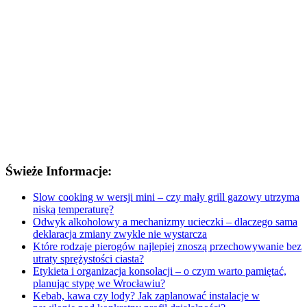
Świeże Informacje:
Slow cooking w wersji mini – czy mały grill gazowy utrzyma
niską temperaturę?
Odwyk alkoholowy a mechanizmy ucieczki – dlaczego sama
deklaracja zmiany zwykle nie wystarcza
Które rodzaje pierogów najlepiej znoszą przechowywanie bez
utraty sprężystości ciasta?
Etykieta i organizacja konsolacji – o czym warto pamiętać,
planując stypę we Wrocławiu?
Kebab, kawa czy lody? Jak zaplanować instalacje w