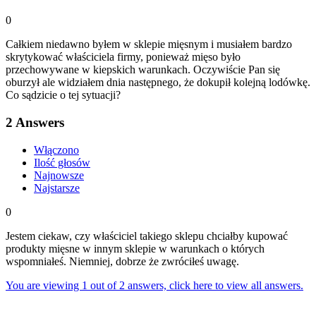
0
Całkiem niedawno byłem w sklepie mięsnym i musiałem bardzo
skrytykować właściciela firmy, ponieważ mięso było
przechowywane w kiepskich warunkach. Oczywiście Pan się
oburzył ale widziałem dnia następnego, że dokupił kolejną lodówkę.
Co sądzicie o tej sytuacji?
2
Answers
Włączono
Ilość głosów
Najnowsze
Najstarsze
0
Jestem ciekaw, czy właściciel takiego sklepu chciałby kupować
produkty mięsne w innym sklepie w warunkach o których
wspomniałeś. Niemniej, dobrze że zwróciłeś uwagę.
You are viewing 1 out of 2 answers, click here to view all answers.