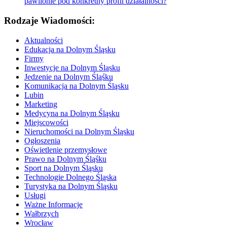
pawilonie pod konkretny profil działalności?
Rodzaje Wiadomości:
Aktualności
Edukacja na Dolnym Śląsku
Firmy
Inwestycje na Dolnym Śląsku
Jedzenie na Dolnym Śląśku
Komunikacja na Dolnym Śląsku
Lubin
Marketing
Medycyna na Dolnym Śląsku
Miejscowości
Nieruchomości na Dolnym Śląsku
Ogłoszenia
Oświetlenie przemysłowe
Prawo na Dolnym Śląśku
Sport na Dolnym Śląsku
Technologie Dolnego Śląska
Turystyka na Dolnym Śląsku
Usługi
Ważne Informacje
Wałbrzych
Wrocław