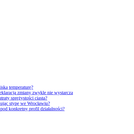
iską temperaturę?
klaracja zmiany zwykle nie wystarcza
raty sprężystości ciasta?
anując stypę we Wrocławiu?
od konkretny profil działalności?