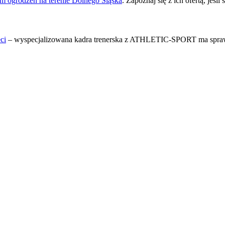
m ogrodzeń na terenie Dolnego Śląska
. Zapoznaj się z ich ofertą, jeśl
ci
– wyspecjalizowana kadra trenerska z ATHLETIC-SPORT ma spraw