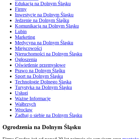
Edukacja na Dolnym Śląsku
Firmy
Inwestycje na Dolnym Śląsku
Jedzenie na Dolnym Śląśku
Komunikacja na Dolnym Śląsku
Lubin
Marketing
Medycyna na Dolnym Śląsku
Miejscowości
Nieruchomości na Dolnym Śląsku
Ogłoszenia
Oświetlenie przemysłowe
Prawo na Dolnym Śląśku
Sport na Dolnym Śląsku
Technologie Dolnego Śląska
Turystyka na Dolnym Śląsku
Usługi
Ważne Informacje
Wałbrzych
Wrocław
Zadbaj o siebie na Dolnym Śląsku
Ogrodzenia na Dolnym Śląsku