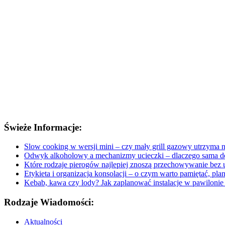
Świeże Informacje:
Slow cooking w wersji mini – czy mały grill gazowy utrzyma n
Odwyk alkoholowy a mechanizmy ucieczki – dlaczego sama de
Które rodzaje pierogów najlepiej znoszą przechowywanie bez ut
Etykieta i organizacja konsolacji – o czym warto pamiętać, pl
Kebab, kawa czy lody? Jak zaplanować instalacje w pawilonie p
Rodzaje Wiadomości:
Aktualności