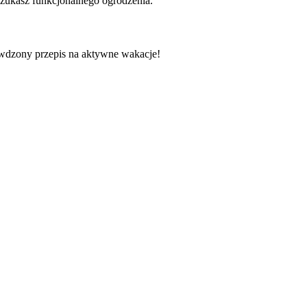
i szukasz funkcjonalnego ogrodzenia.
dzony przepis na aktywne wakacje!