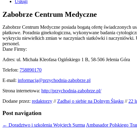
Usługi
Zabobrze Centrum Medyczne
Zabobrze Centrum Medyczne posiada bogatą ofertę świadczonych usług
płatkowe. Poradnia ginekologiczna, wykonywane badania cytologicz
wykryciu niewielkich zmian w naczyniach siatkówki i naczyniówki. Us
personel.
Dane Firmy:
Adres: ul. Michała Kleofasa Ogińskiego 1 B, 58-506 Jelenia Góra
Telefon:
758890170
E-mail:
informacja@przychodnia-zabobrze.pl
Strona internetowa:
http://przychodnia-zabobrze.pl/
Dodane przez:
redaktorzy
//
Zadbaj o siebie na Dolnym Śląsku
//
22 l
Post navigation
←
Doradztwo i szkolenia Wojciech Surma
Ambasador Polskiego Tra