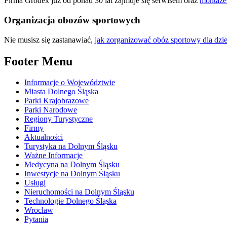
Firma Grodex już od ponad 30 lat zajmuje się serwisem oraz
montaże
Organizacja obozów sportowych
Nie musisz się zastanawiać,
jak zorganizować obóz sportowy dla dzie
Footer Menu
Informacje o Województwie
Miasta Dolnego Śląska
Parki Krajobrazowe
Parki Narodowe
Regiony Turystyczne
Firmy
Aktualności
Turystyka na Dolnym Śląsku
Ważne Informacje
Medycyna na Dolnym Śląsku
Inwestycje na Dolnym Śląsku
Usługi
Nieruchomości na Dolnym Śląsku
Technologie Dolnego Śląska
Wrocław
Pytania