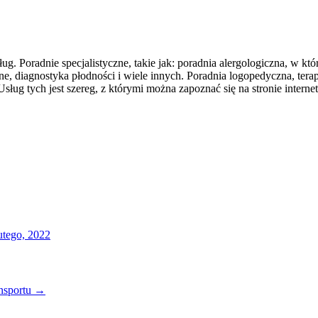
. Poradnie specjalistyczne, takie jak: poradnia alergologiczna, w kt
ne, diagnostyka płodności i wiele innych. Poradnia logopedyczna, t
ług tych jest szereg, z którymi można zapoznać się na stronie intern
utego, 2022
nsportu
→