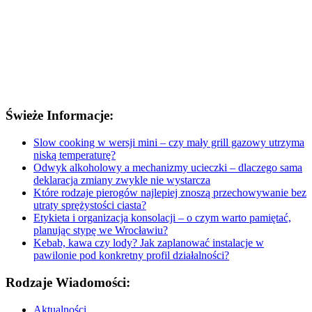
Świeże Informacje:
Slow cooking w wersji mini – czy mały grill gazowy utrzyma
niską temperaturę?
Odwyk alkoholowy a mechanizmy ucieczki – dlaczego sama
deklaracja zmiany zwykle nie wystarcza
Które rodzaje pierogów najlepiej znoszą przechowywanie bez
utraty sprężystości ciasta?
Etykieta i organizacja konsolacji – o czym warto pamiętać,
planując stypę we Wrocławiu?
Kebab, kawa czy lody? Jak zaplanować instalacje w
pawilonie pod konkretny profil działalności?
Rodzaje Wiadomości:
Aktualności