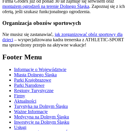
Firma Grodex już od ponad 30 lat zajmuje się serwisem oraz
montażem ogrodzeń na terenie Dolnego Śląska
. Zapoznaj się z ich
ofertą, jeśli szukasz funkcjonalnego ogrodzenia.
Organizacja obozów sportowych
Nie musisz się zastanawiać,
jak zorganizować obóz sportowy dla
dzieci
– wyspecjalizowana kadra trenerska z ATHLETIC-SPORT
ma sprawdzony przepis na aktywne wakacje!
Footer Menu
Informacje o Województwie
Miasta Dolnego Śląska
Parki Krajobrazowe
Parki Narodowe
Regiony Turystyczne
Firmy
Aktualności
Turystyka na Dolnym Śląsku
Ważne Informacje
Medycyna na Dolnym Śląsku
Inwestycje na Dolnym Śląsku
Usługi