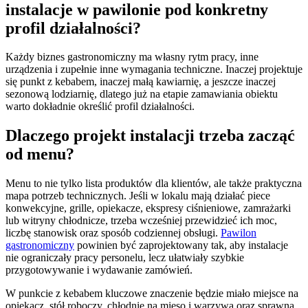
instalacje w pawilonie pod konkretny
profil działalności?
Każdy biznes gastronomiczny ma własny rytm pracy, inne
urządzenia i zupełnie inne wymagania techniczne. Inaczej projektuje
się punkt z kebabem, inaczej małą kawiarnię, a jeszcze inaczej
sezonową lodziarnię, dlatego już na etapie zamawiania obiektu
warto dokładnie określić profil działalności.
Dlaczego projekt instalacji trzeba zacząć
od menu?
Menu to nie tylko lista produktów dla klientów, ale także praktyczna
mapa potrzeb technicznych. Jeśli w lokalu mają działać piece
konwekcyjne, grille, opiekacze, ekspresy ciśnieniowe, zamrażarki
lub witryny chłodnicze, trzeba wcześniej przewidzieć ich moc,
liczbę stanowisk oraz sposób codziennej obsługi.
Pawilon
gastronomiczny
powinien być zaprojektowany tak, aby instalacje
nie ograniczały pracy personelu, lecz ułatwiały szybkie
przygotowywanie i wydawanie zamówień.
W punkcie z kebabem kluczowe znaczenie będzie miało miejsce na
opiekacz, stół roboczy, chłodnie na mięso i warzywa oraz sprawna