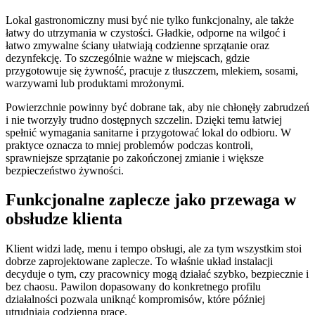
Lokal gastronomiczny musi być nie tylko funkcjonalny, ale także
łatwy do utrzymania w czystości. Gładkie, odporne na wilgoć i
łatwo zmywalne ściany ułatwiają codzienne sprzątanie oraz
dezynfekcję. To szczególnie ważne w miejscach, gdzie
przygotowuje się żywność, pracuje z tłuszczem, mlekiem, sosami,
warzywami lub produktami mrożonymi.
Powierzchnie powinny być dobrane tak, aby nie chłonęły zabrudzeń
i nie tworzyły trudno dostępnych szczelin. Dzięki temu łatwiej
spełnić wymagania sanitarne i przygotować lokal do odbioru. W
praktyce oznacza to mniej problemów podczas kontroli,
sprawniejsze sprzątanie po zakończonej zmianie i większe
bezpieczeństwo żywności.
Funkcjonalne zaplecze jako przewaga w
obsłudze klienta
Klient widzi ladę, menu i tempo obsługi, ale za tym wszystkim stoi
dobrze zaprojektowane zaplecze. To właśnie układ instalacji
decyduje o tym, czy pracownicy mogą działać szybko, bezpiecznie i
bez chaosu. Pawilon dopasowany do konkretnego profilu
działalności pozwala uniknąć kompromisów, które później
utrudniają codzienną pracę.