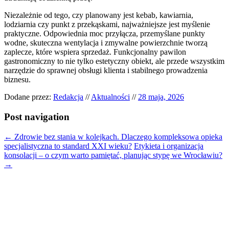
Niezależnie od tego, czy planowany jest kebab, kawiarnia,
lodziarnia czy punkt z przekąskami, najważniejsze jest myślenie
praktyczne. Odpowiednia moc przyłącza, przemyślane punkty
wodne, skuteczna wentylacja i zmywalne powierzchnie tworzą
zaplecze, które wspiera sprzedaż. Funkcjonalny pawilon
gastronomiczny to nie tylko estetyczny obiekt, ale przede wszystkim
narzędzie do sprawnej obsługi klienta i stabilnego prowadzenia
biznesu.
Dodane przez:
Redakcja
//
Aktualności
//
28 maja, 2026
Post navigation
←
Zdrowie bez stania w kolejkach. Dlaczego kompleksowa opieka
specjalistyczna to standard XXI wieku?
Etykieta i organizacja
konsolacji – o czym warto pamiętać, planując stypę we Wrocławiu?
→