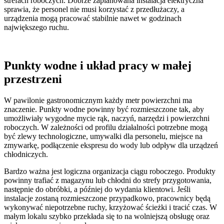
strefach roboczych. Dobrze zaplanowana instalacja elektryczna
sprawia, że personel nie musi korzystać z przedłużaczy, a
urządzenia mogą pracować stabilnie nawet w godzinach
największego ruchu.
Punkty wodne i układ pracy w małej
przestrzeni
W pawilonie gastronomicznym każdy metr powierzchni ma
znaczenie. Punkty wodne powinny być rozmieszczone tak, aby
umożliwiały wygodne mycie rąk, naczyń, narzędzi i powierzchni
roboczych. W zależności od profilu działalności potrzebne mogą
być zlewy technologiczne, umywalki dla personelu, miejsce na
zmywarkę, podłączenie ekspresu do wody lub odpływ dla urządzeń
chłodniczych.
Bardzo ważna jest logiczna organizacja ciągu roboczego. Produkty
powinny trafiać z magazynu lub chłodni do strefy przygotowania,
następnie do obróbki, a później do wydania klientowi. Jeśli
instalacje zostaną rozmieszczone przypadkowo, pracownicy będą
wykonywać niepotrzebne ruchy, krzyżować ścieżki i tracić czas. W
małym lokalu szybko przekłada się to na wolniejszą obsługę oraz