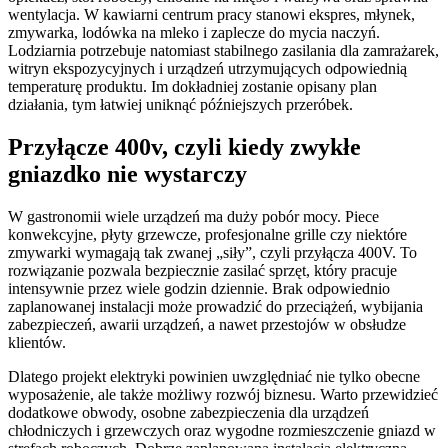
wentylacja. W kawiarni centrum pracy stanowi ekspres, młynek,
zmywarka, lodówka na mleko i zaplecze do mycia naczyń.
Lodziarnia potrzebuje natomiast stabilnego zasilania dla zamrażarek,
witryn ekspozycyjnych i urządzeń utrzymujących odpowiednią
temperaturę produktu. Im dokładniej zostanie opisany plan
działania, tym łatwiej uniknąć późniejszych przeróbek.
Przyłącze 400v, czyli kiedy zwykłe
gniazdko nie wystarczy
W gastronomii wiele urządzeń ma duży pobór mocy. Piece
konwekcyjne, płyty grzewcze, profesjonalne grille czy niektóre
zmywarki wymagają tak zwanej „siły”, czyli przyłącza 400V. To
rozwiązanie pozwala bezpiecznie zasilać sprzęt, który pracuje
intensywnie przez wiele godzin dziennie. Brak odpowiednio
zaplanowanej instalacji może prowadzić do przeciążeń, wybijania
zabezpieczeń, awarii urządzeń, a nawet przestojów w obsłudze
klientów.
Dlatego projekt elektryki powinien uwzględniać nie tylko obecne
wyposażenie, ale także możliwy rozwój biznesu. Warto przewidzieć
dodatkowe obwody, osobne zabezpieczenia dla urządzeń
chłodniczych i grzewczych oraz wygodne rozmieszczenie gniazd w