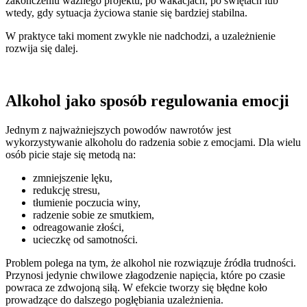
zakończeniu ważnego projektu, po wakacjach, po świętach lub
wtedy, gdy sytuacja życiowa stanie się bardziej stabilna.
W praktyce taki moment zwykle nie nadchodzi, a uzależnienie
rozwija się dalej.
Alkohol jako sposób regulowania emocji
Jednym z najważniejszych powodów nawrotów jest
wykorzystywanie alkoholu do radzenia sobie z emocjami. Dla wielu
osób picie staje się metodą na:
zmniejszenie lęku,
redukcję stresu,
tłumienie poczucia winy,
radzenie sobie ze smutkiem,
odreagowanie złości,
ucieczkę od samotności.
Problem polega na tym, że alkohol nie rozwiązuje źródła trudności.
Przynosi jedynie chwilowe złagodzenie napięcia, które po czasie
powraca ze zdwojoną siłą. W efekcie tworzy się błędne koło
prowadzące do dalszego pogłębiania uzależnienia.