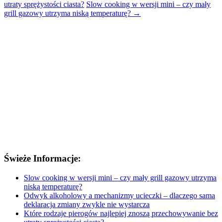
utraty sprężystości ciasta?
Slow cooking w wersji mini – czy mały
grill gazowy utrzyma niską temperaturę?
→
Świeże Informacje:
Slow cooking w wersji mini – czy mały grill gazowy utrzyma
niską temperaturę?
Odwyk alkoholowy a mechanizmy ucieczki – dlaczego sama
deklaracja zmiany zwykle nie wystarcza
Które rodzaje pierogów najlepiej znoszą przechowywanie bez