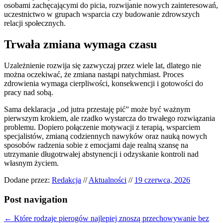
osobami zachęcającymi do picia, rozwijanie nowych zainteresowań,
uczestnictwo w grupach wsparcia czy budowanie zdrowszych
relacji społecznych.
Trwała zmiana wymaga czasu
Uzależnienie rozwija się zazwyczaj przez wiele lat, dlatego nie
można oczekiwać, że zmiana nastąpi natychmiast. Proces
zdrowienia wymaga cierpliwości, konsekwencji i gotowości do
pracy nad sobą.
Sama deklaracja „od jutra przestaję pić” może być ważnym
pierwszym krokiem, ale rzadko wystarcza do trwałego rozwiązania
problemu. Dopiero połączenie motywacji z terapią, wsparciem
specjalistów, zmianą codziennych nawyków oraz nauką nowych
sposobów radzenia sobie z emocjami daje realną szansę na
utrzymanie długotrwałej abstynencji i odzyskanie kontroli nad
własnym życiem.
Dodane przez:
Redakcja
//
Aktualności
//
19 czerwca, 2026
Post navigation
←
Które rodzaje pierogów najlepiej znoszą przechowywanie bez