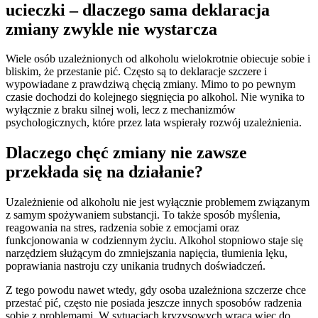
ucieczki – dlaczego sama deklaracja
zmiany zwykle nie wystarcza
Wiele osób uzależnionych od alkoholu wielokrotnie obiecuje sobie i
bliskim, że przestanie pić. Często są to deklaracje szczere i
wypowiadane z prawdziwą chęcią zmiany. Mimo to po pewnym
czasie dochodzi do kolejnego sięgnięcia po alkohol. Nie wynika to
wyłącznie z braku silnej woli, lecz z mechanizmów
psychologicznych, które przez lata wspierały rozwój uzależnienia.
Dlaczego chęć zmiany nie zawsze
przekłada się na działanie?
Uzależnienie od alkoholu nie jest wyłącznie problemem związanym
z samym spożywaniem substancji. To także sposób myślenia,
reagowania na stres, radzenia sobie z emocjami oraz
funkcjonowania w codziennym życiu. Alkohol stopniowo staje się
narzędziem służącym do zmniejszania napięcia, tłumienia lęku,
poprawiania nastroju czy unikania trudnych doświadczeń.
Z tego powodu nawet wtedy, gdy osoba uzależniona szczerze chce
przestać pić, często nie posiada jeszcze innych sposobów radzenia
sobie z problemami. W sytuacjach kryzysowych wraca więc do