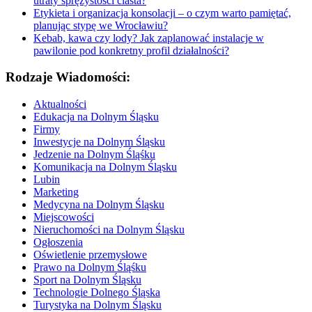
utraty sprężystości ciasta?
Etykieta i organizacja konsolacji – o czym warto pamiętać,
planując stypę we Wrocławiu?
Kebab, kawa czy lody? Jak zaplanować instalacje w
pawilonie pod konkretny profil działalności?
Rodzaje Wiadomości:
Aktualności
Edukacja na Dolnym Śląsku
Firmy
Inwestycje na Dolnym Śląsku
Jedzenie na Dolnym Śląśku
Komunikacja na Dolnym Śląsku
Lubin
Marketing
Medycyna na Dolnym Śląsku
Miejscowości
Nieruchomości na Dolnym Śląsku
Ogłoszenia
Oświetlenie przemysłowe
Prawo na Dolnym Śląśku
Sport na Dolnym Śląsku
Technologie Dolnego Śląska
Turystyka na Dolnym Śląsku