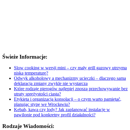
Świeże Informacje:
Slow cooking w wersji mini – czy mały grill gazowy utrzyma
niską temperaturę?
Odwyk alkoholowy a mechanizmy ucieczki – dlaczego sama
deklaracja zmiany zwykle nie wystarcza
Które rodzaje pierogów najlepiej znoszą przechowywanie bez
utraty sprężystości ciasta?
Etykieta i organizacja konsolacji – o czym warto pamiętać,
planując stypę we Wrocławiu?
Kebab, kawa czy lody? Jak zaplanować instalacje w
pawilonie pod konkretny profil działalności?
Rodzaje Wiadomości: