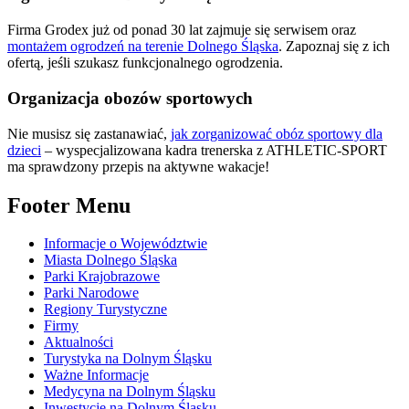
Firma Grodex już od ponad 30 lat zajmuje się serwisem oraz
montażem ogrodzeń na terenie Dolnego Śląska
. Zapoznaj się z ich
ofertą, jeśli szukasz funkcjonalnego ogrodzenia.
Organizacja obozów sportowych
Nie musisz się zastanawiać,
jak zorganizować obóz sportowy dla
dzieci
– wyspecjalizowana kadra trenerska z ATHLETIC-SPORT
ma sprawdzony przepis na aktywne wakacje!
Footer Menu
Informacje o Województwie
Miasta Dolnego Śląska
Parki Krajobrazowe
Parki Narodowe
Regiony Turystyczne
Firmy
Aktualności
Turystyka na Dolnym Śląsku
Ważne Informacje
Medycyna na Dolnym Śląsku
Inwestycje na Dolnym Śląsku