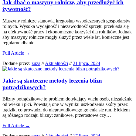
Jak dbać o maszyny rolnicze, aby przedłużyć ich
żywotność?
Maszyny rolnicze stanowią kręgosłup współczesnych gospodarstw
rolnych. Wysoka wydajność i niezawodność sprzętu przekłada się
na efektywność pracy i ekonomiczne korzyści dla rolników. Jednak
aby maszyny rolnicze mogły służyć przez wiele lat, konieczne jest
regularne dbanie…
Full Article →
Dodane przez:
zuza
//
Aktualności
//
21 lipca, 2024
Jakie są skuteczne metody leczenia blizn
potrądzikowych?
Blizny potrądzikowe to problem dotykający wielu osób, niezależnie
od wieku i płci. Powstają one w wyniku uszkodzenia skóry przez
trądzik, co prowadzi do nieprawidłowego gojenia się ran. Efektem
są różnego rodzaju blizny: zanikowe, przerostowe czy…
Full Article →
Dodane przez:
zuza
//
Aktualności
//
17 lipca, 2024