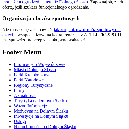
montażem ogrodzeń na terenie Dolnego Śląska
. Zapoznaj się z ich
ofertą, jeśli szukasz funkcjonalnego ogrodzenia.
Organizacja obozów sportowych
Nie musisz się zastanawiać,
jak zorganizować obóz sportowy dla
dzieci
– wyspecjalizowana kadra trenerska z ATHLETIC-SPORT
ma sprawdzony przepis na aktywne wakacje!
Footer Menu
Informacje o Województwie
Miasta Dolnego Śląska
Parki Krajobrazowe
Parki Narodowe
Regiony Turystyczne
Firmy
Aktualności
Turystyka na Dolnym Śląsku
Ważne Informacje
Medycyna na Dolnym Śląsku
Inwestycje na Dolnym Śląsku
Usługi
Nieruchomości na Dolnym Śląsku