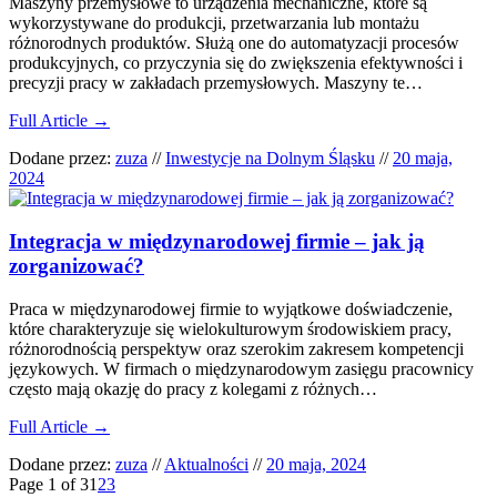
Maszyny przemysłowe to urządzenia mechaniczne, które są
wykorzystywane do produkcji, przetwarzania lub montażu
różnorodnych produktów. Służą one do automatyzacji procesów
produkcyjnych, co przyczynia się do zwiększenia efektywności i
precyzji pracy w zakładach przemysłowych. Maszyny te…
Full Article →
Dodane przez:
zuza
//
Inwestycje na Dolnym Śląsku
//
20 maja,
2024
Integracja w międzynarodowej firmie – jak ją
zorganizować?
Praca w międzynarodowej firmie to wyjątkowe doświadczenie,
które charakteryzuje się wielokulturowym środowiskiem pracy,
różnorodnością perspektyw oraz szerokim zakresem kompetencji
językowych. W firmach o międzynarodowym zasięgu pracownicy
często mają okazję do pracy z kolegami z różnych…
Full Article →
Dodane przez:
zuza
//
Aktualności
//
20 maja, 2024
Page 1 of 3
1
2
3