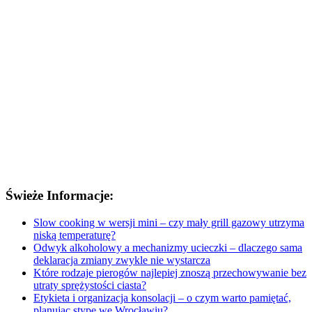
Świeże Informacje:
Slow cooking w wersji mini – czy mały grill gazowy utrzyma
niską temperaturę?
Odwyk alkoholowy a mechanizmy ucieczki – dlaczego sama
deklaracja zmiany zwykle nie wystarcza
Które rodzaje pierogów najlepiej znoszą przechowywanie bez
utraty sprężystości ciasta?
Etykieta i organizacja konsolacji – o czym warto pamiętać,
planując stypę we Wrocławiu?