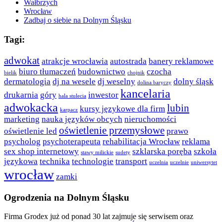
Wałbrzych
Wrocław
Zadbaj o siebie na Dolnym Śląsku
Tagi:
adwokat
atrakcje wrocławia
autostrada
banery reklamowe
biuro tłumaczeń
budownictwo
czocha
bielik
chojnik
dermatologia
dj na wesele
dj weselny
dolny śląsk
dolina baryczy
kancelaria
drukarnia
góry
inwestor
hala stulecia
adwokacka
lubin
kursy językowe dla firm
karpacz
marketing
nauka języków obcych
nieruchomości
oświetlenie przemysłowe
oświetlenie led
prawo
psycholog
psychoterapeuta
rehabilitacja Wrocław
reklama
sex shop internetowy
szklarska poręba
szkoła
stawy milickie
sudety
językowa
technika
technologie
transport
uczelnia
uczelnie
uniwersytet
wrocław
zamki
Ogrodzenia na Dolnym Śląsku
Firma Grodex już od ponad 30 lat zajmuje się serwisem oraz