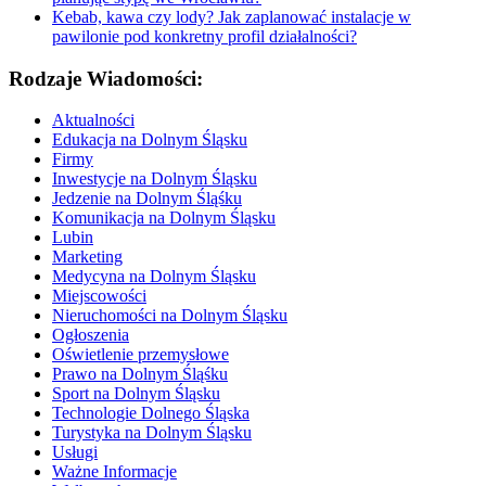
Kebab, kawa czy lody? Jak zaplanować instalacje w
pawilonie pod konkretny profil działalności?
Rodzaje Wiadomości:
Aktualności
Edukacja na Dolnym Śląsku
Firmy
Inwestycje na Dolnym Śląsku
Jedzenie na Dolnym Śląśku
Komunikacja na Dolnym Śląsku
Lubin
Marketing
Medycyna na Dolnym Śląsku
Miejscowości
Nieruchomości na Dolnym Śląsku
Ogłoszenia
Oświetlenie przemysłowe
Prawo na Dolnym Śląśku
Sport na Dolnym Śląsku
Technologie Dolnego Śląska
Turystyka na Dolnym Śląsku
Usługi
Ważne Informacje