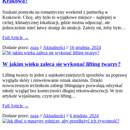
Krakowa?
Szukam pomysłu na romantyczny weekend z partnerką w
Krakowie. Chcę, aby było to wyjątkowe miejsce – najlepiej w
cichej, klimatycznej lokalizacji, gdzie można odpocząć, ale
jednocześnie mieć łatwy dostęp do atrakcji. Zależy mi, żeby było…
Full Article →
Dodane przez:
zuza
//
Aktualności
//
16 grudnia, 2024
W jakim wieku zaleca się wykonać lifting twarzy?
Lifting twarzy to jeden z najskuteczniejszych sposobów na poprawę
wyglądu skóry i zniwelowanie oznak starzenia. Dzięki
nowoczesnym technikom zabiegi liftingujące pozwalają odzyskać
młody wygląd bez konieczności długiej rekonwalescencji. W tym
artykule wyjaśniamy, czym jest lifting…
Full Article →
Dodane przez:
zuza
//
Aktualności
//
6 grudnia, 2024