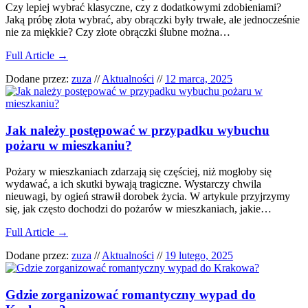
Czy lepiej wybrać klasyczne, czy z dodatkowymi zdobieniami?
Jaką próbę złota wybrać, aby obrączki były trwałe, ale jednocześnie
nie za miękkie? Czy złote obrączki ślubne można…
Full Article →
Dodane przez:
zuza
//
Aktualności
//
12 marca, 2025
Jak należy postępować w przypadku wybuchu
pożaru w mieszkaniu?
Pożary w mieszkaniach zdarzają się częściej, niż mogłoby się
wydawać, a ich skutki bywają tragiczne. Wystarczy chwila
nieuwagi, by ogień strawił dorobek życia. W artykule przyjrzymy
się, jak często dochodzi do pożarów w mieszkaniach, jakie…
Full Article →
Dodane przez:
zuza
//
Aktualności
//
19 lutego, 2025
Gdzie zorganizować romantyczny wypad do