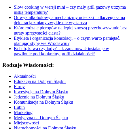
Slow cooking w wersji mini – czy mały grill gazowy utrzyma
niską temperaturę?
Odwyk alkoholowy a mechanizmy ucieczki – dlaczego sama
deklaracja zmiany zwykle nie wystarcza
Które rodzaje pierogów najlepiej znoszą przechowywanie bez
utraty sprężystości ciasta?
Etykieta i organizacja konsolacji – o czym warto pamiętać,
planując stypę we Wrocławiu?
Kebab, kawa czy lody? Jak zaplanować instalacje w
pawilonie pod konkretny profil działalności?
Rodzaje Wiadomości:
Aktualności
Edukacja na Dolnym Śląsku
Firmy
Inwestycje na Dolnym Śląsku
Jedzenie na Dolnym Śląśku
Komunikacja na Dolnym Śląsku
Lubin
Marketing
Medycyna na Dolnym Śląsku
Miejscowości
Nieruchomości na Dolnym Śląsku