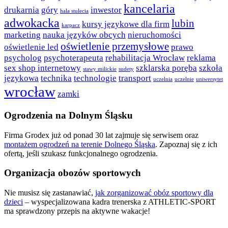
kancelaria
drukarnia
góry
inwestor
hala stulecia
adwokacka
lubin
kursy językowe dla firm
karpacz
marketing
nauka języków obcych
nieruchomości
oświetlenie przemysłowe
oświetlenie led
prawo
psycholog
psychoterapeuta
rehabilitacja Wrocław
reklama
sex shop internetowy
szklarska poręba
szkoła
stawy milickie
sudety
językowa
technika
technologie
transport
uczelnia
uczelnie
uniwersytet
wrocław
zamki
Ogrodzenia na Dolnym Śląsku
Firma Grodex już od ponad 30 lat zajmuje się serwisem oraz
montażem ogrodzeń na terenie Dolnego Śląska
. Zapoznaj się z ich
ofertą, jeśli szukasz funkcjonalnego ogrodzenia.
Organizacja obozów sportowych
Nie musisz się zastanawiać,
jak zorganizować obóz sportowy dla
dzieci
– wyspecjalizowana kadra trenerska z ATHLETIC-SPORT
ma sprawdzony przepis na aktywne wakacje!