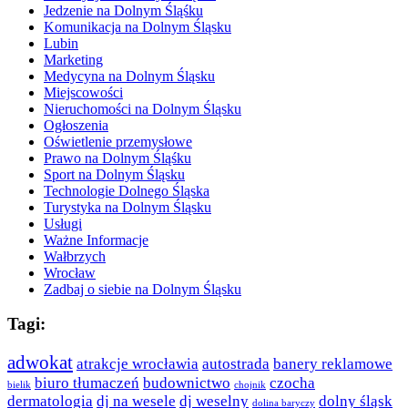
Jedzenie na Dolnym Śląśku
Komunikacja na Dolnym Śląsku
Lubin
Marketing
Medycyna na Dolnym Śląsku
Miejscowości
Nieruchomości na Dolnym Śląsku
Ogłoszenia
Oświetlenie przemysłowe
Prawo na Dolnym Śląśku
Sport na Dolnym Śląsku
Technologie Dolnego Śląska
Turystyka na Dolnym Śląsku
Usługi
Ważne Informacje
Wałbrzych
Wrocław
Zadbaj o siebie na Dolnym Śląsku
Tagi:
adwokat
atrakcje wrocławia
autostrada
banery reklamowe
biuro tłumaczeń
budownictwo
czocha
bielik
chojnik
dermatologia
dj na wesele
dj weselny
dolny śląsk
dolina baryczy