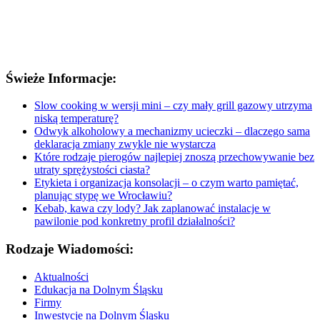
Świeże Informacje:
Slow cooking w wersji mini – czy mały grill gazowy utrzyma
niską temperaturę?
Odwyk alkoholowy a mechanizmy ucieczki – dlaczego sama
deklaracja zmiany zwykle nie wystarcza
Które rodzaje pierogów najlepiej znoszą przechowywanie bez
utraty sprężystości ciasta?
Etykieta i organizacja konsolacji – o czym warto pamiętać,
planując stypę we Wrocławiu?
Kebab, kawa czy lody? Jak zaplanować instalacje w
pawilonie pod konkretny profil działalności?
Rodzaje Wiadomości:
Aktualności
Edukacja na Dolnym Śląsku
Firmy
Inwestycje na Dolnym Śląsku