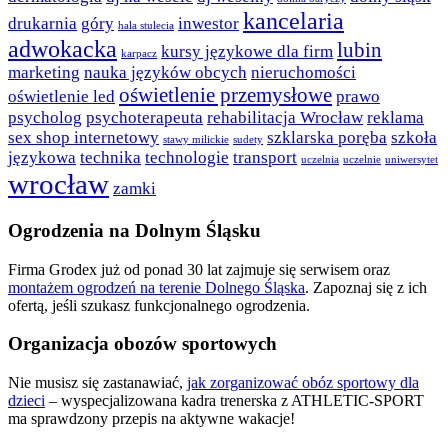
kancelaria
drukarnia
góry
inwestor
hala stulecia
adwokacka
lubin
kursy językowe dla firm
karpacz
marketing
nauka języków obcych
nieruchomości
oświetlenie przemysłowe
oświetlenie led
prawo
psycholog
psychoterapeuta
rehabilitacja Wrocław
reklama
sex shop internetowy
szklarska poręba
szkoła
stawy milickie
sudety
językowa
technika
technologie
transport
uczelnia
uczelnie
uniwersytet
wrocław
zamki
Ogrodzenia na Dolnym Śląsku
Firma Grodex już od ponad 30 lat zajmuje się serwisem oraz
montażem ogrodzeń na terenie Dolnego Śląska
. Zapoznaj się z ich
ofertą, jeśli szukasz funkcjonalnego ogrodzenia.
Organizacja obozów sportowych
Nie musisz się zastanawiać,
jak zorganizować obóz sportowy dla
dzieci
– wyspecjalizowana kadra trenerska z ATHLETIC-SPORT
ma sprawdzony przepis na aktywne wakacje!