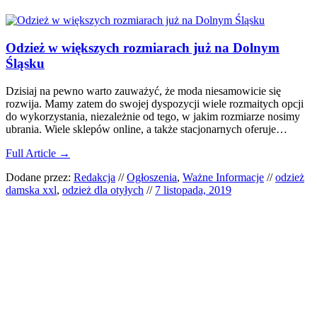
Odzież w większych rozmiarach już na Dolnym
Śląsku
Dzisiaj na pewno warto zauważyć, że moda niesamowicie się
rozwija. Mamy zatem do swojej dyspozycji wiele rozmaitych opcji
do wykorzystania, niezależnie od tego, w jakim rozmiarze nosimy
ubrania. Wiele sklepów online, a także stacjonarnych oferuje…
Full Article →
Dodane przez:
Redakcja
//
Ogłoszenia
,
Ważne Informacje
//
odzież
damska xxl
,
odzież dla otyłych
//
7 listopada, 2019