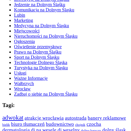
Jedzenie na Dolnym Śląśku
Komunikacja na Dolnym Śląsku
Lubin
Marketing
Medycyna na Dolnym Śląsku
Miejscowości
Nieruchomości na Dolnym Śląsku
Ogłoszenia
Oświetlenie przemysłowe
Prawo na Dolnym Śląśku
Sport na Dolnym Śląsku
Technologie Dolnego Śląska
Turystyka na Dolnym Śląsku
Usługi
Ważne Informacje
Wałbrzych
Wrocław
Zadbaj o siebie na Dolnym Śląsku
Tagi:
adwokat
atrakcje wrocławia
autostrada
banery reklamowe
biuro tłumaczeń
budownictwo
czocha
bielik
chojnik
dermatologia
dj na wesele
dj weselny
dolny śląsk
dolina baryczy