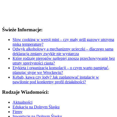
Świeże Informacje:
Slow cooking w wersji mini – czy mały grill gazowy utrzyma
niską temperaturę?
Odwyk alkoholowy a mechanizmy ucieczki – dlaczego sama
deklaracja zmiany zwykle nie wystarcza
Które rodzaje pierogów najlepiej znoszą przechowywanie bez
utraty sprężystości ciasta?
Etykieta i organizacja konsolacji – o czym warto pamiętać,
planując stypę we Wrocławiu?
Kebab, kawa czy lody? Jak zaplanować instalacje w
pawilonie pod konkretny profil działalności?
Rodzaje Wiadomości:
Aktualności
Edukacja na Dolnym Śląsku
Firmy
Inwestycje na Dolnym Śląsku