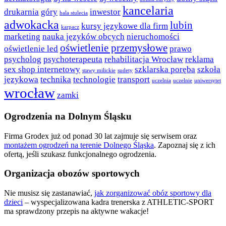
kancelaria
drukarnia
góry
inwestor
hala stulecia
adwokacka
lubin
kursy językowe dla firm
karpacz
marketing
nauka języków obcych
nieruchomości
oświetlenie przemysłowe
oświetlenie led
prawo
psycholog
psychoterapeuta
rehabilitacja Wrocław
reklama
sex shop internetowy
szklarska poręba
szkoła
stawy milickie
sudety
językowa
technika
technologie
transport
uczelnia
uczelnie
uniwersytet
wrocław
zamki
Ogrodzenia na Dolnym Śląsku
Firma Grodex już od ponad 30 lat zajmuje się serwisem oraz
montażem ogrodzeń na terenie Dolnego Śląska
. Zapoznaj się z ich
ofertą, jeśli szukasz funkcjonalnego ogrodzenia.
Organizacja obozów sportowych
Nie musisz się zastanawiać,
jak zorganizować obóz sportowy dla
dzieci
– wyspecjalizowana kadra trenerska z ATHLETIC-SPORT
ma sprawdzony przepis na aktywne wakacje!