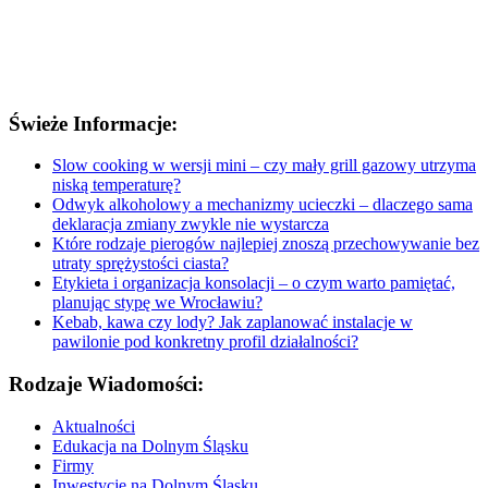
Świeże Informacje:
Slow cooking w wersji mini – czy mały grill gazowy utrzyma
niską temperaturę?
Odwyk alkoholowy a mechanizmy ucieczki – dlaczego sama
deklaracja zmiany zwykle nie wystarcza
Które rodzaje pierogów najlepiej znoszą przechowywanie bez
utraty sprężystości ciasta?
Etykieta i organizacja konsolacji – o czym warto pamiętać,
planując stypę we Wrocławiu?
Kebab, kawa czy lody? Jak zaplanować instalacje w
pawilonie pod konkretny profil działalności?
Rodzaje Wiadomości:
Aktualności
Edukacja na Dolnym Śląsku
Firmy
Inwestycje na Dolnym Śląsku