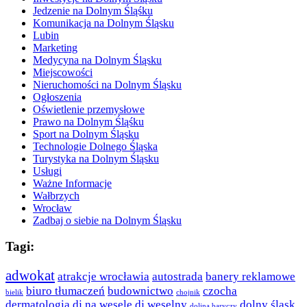
Jedzenie na Dolnym Śląśku
Komunikacja na Dolnym Śląsku
Lubin
Marketing
Medycyna na Dolnym Śląsku
Miejscowości
Nieruchomości na Dolnym Śląsku
Ogłoszenia
Oświetlenie przemysłowe
Prawo na Dolnym Śląśku
Sport na Dolnym Śląsku
Technologie Dolnego Śląska
Turystyka na Dolnym Śląsku
Usługi
Ważne Informacje
Wałbrzych
Wrocław
Zadbaj o siebie na Dolnym Śląsku
Tagi:
adwokat
atrakcje wrocławia
autostrada
banery reklamowe
biuro tłumaczeń
budownictwo
czocha
bielik
chojnik
dermatologia
dj na wesele
dj weselny
dolny śląsk
dolina baryczy