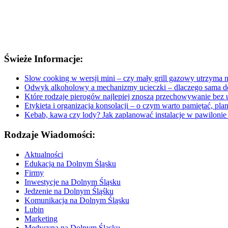
Świeże Informacje:
Slow cooking w wersji mini – czy mały grill gazowy utrzyma n
Odwyk alkoholowy a mechanizmy ucieczki – dlaczego sama de
Które rodzaje pierogów najlepiej znoszą przechowywanie bez ut
Etykieta i organizacja konsolacji – o czym warto pamiętać, pl
Kebab, kawa czy lody? Jak zaplanować instalacje w pawilonie p
Rodzaje Wiadomości:
Aktualności
Edukacja na Dolnym Śląsku
Firmy
Inwestycje na Dolnym Śląsku
Jedzenie na Dolnym Śląśku
Komunikacja na Dolnym Śląsku
Lubin
Marketing
Medycyna na Dolnym Śląsku