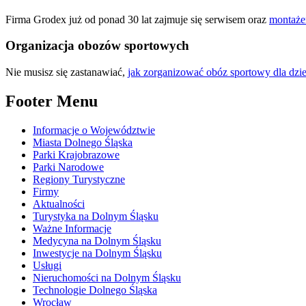
Firma Grodex już od ponad 30 lat zajmuje się serwisem oraz
montaże
Organizacja obozów sportowych
Nie musisz się zastanawiać,
jak zorganizować obóz sportowy dla dzie
Footer Menu
Informacje o Województwie
Miasta Dolnego Śląska
Parki Krajobrazowe
Parki Narodowe
Regiony Turystyczne
Firmy
Aktualności
Turystyka na Dolnym Śląsku
Ważne Informacje
Medycyna na Dolnym Śląsku
Inwestycje na Dolnym Śląsku
Usługi
Nieruchomości na Dolnym Śląsku
Technologie Dolnego Śląska
Wrocław