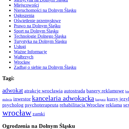
Miejscowości
Nieruchomości na Dolnym Śląsku
Ogłoszenia
Oświetlenie przemysłowe
Prawo na Dolnym Śląśku
Sport na Dolnym Śląsku
Technologie Dolnego Śląska
Turystyka na Dolnym Śląsku
Usługi
Ważne Informacje
Wałbrzych
Wrocław
Zadbaj o siebie na Dolnym Śląsku
Tagi:
adwokat
atrakcje wrocławia
autostrada
banery reklamowe
bie
kancelaria adwokacka
inwestor
kursy języ
stulecia
karpacz
psycholog
psychoterapeuta
rehabilitacja Wrocław
reklama
se
wrocław
zamki
Ogrodzenia na Dolnym Śląsku