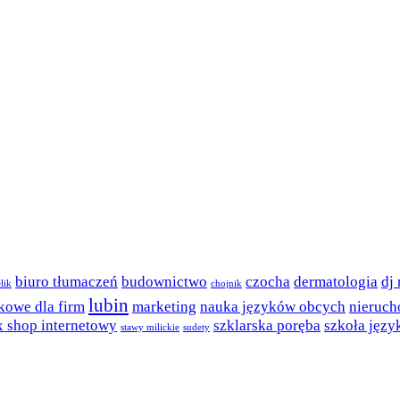
biuro tłumaczeń
budownictwo
czocha
dermatologia
dj
lik
chojnik
lubin
kowe dla firm
marketing
nauka języków obcych
nieruch
x shop internetowy
szklarska poręba
szkoła jęz
stawy milickie
sudety