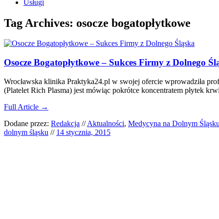
Usługi
Tag Archives:
osocze bogatopłytkowe
Osocze Bogatopłytkowe – Sukces Firmy z Dolnego Śl
Wrocławska klinika Praktyka24.pl w swojej ofercie wprowadziła pro
(Platelet Rich Plasma) jest mówiąc pokrótce koncentratem płytek krw
Full Article →
Dodane przez:
Redakcja
//
Aktualności
,
Medycyna na Dolnym Śląsk
dolnym śląsku
//
14 stycznia, 2015