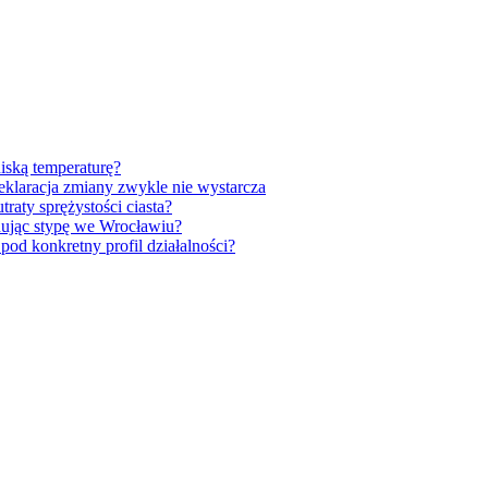
iską temperaturę?
klaracja zmiany zwykle nie wystarcza
raty sprężystości ciasta?
anując stypę we Wrocławiu?
od konkretny profil działalności?