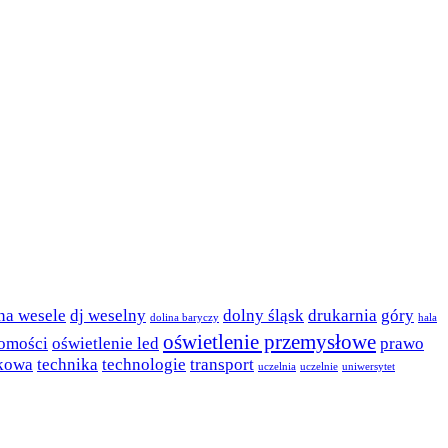
 na wesele
dj weselny
dolny śląsk
drukarnia
góry
dolina baryczy
hala
oświetlenie przemysłowe
omości
oświetlenie led
prawo
ykowa
technika
technologie
transport
uczelnia
uczelnie
uniwersytet