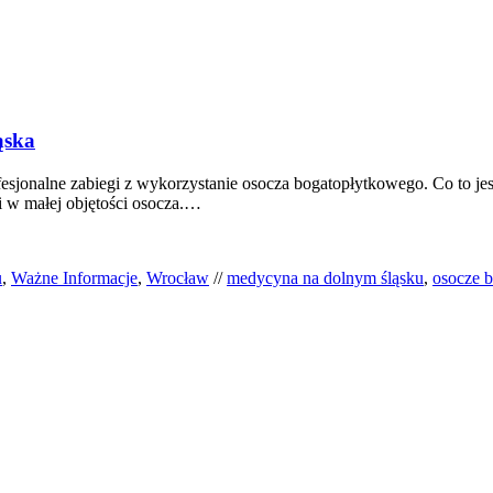
ąska
fesjonalne zabiegi z wykorzystanie osocza bogatopłytkowego. Co to j
i w małej objętości osocza.…
u
,
Ważne Informacje
,
Wrocław
//
medycyna na dolnym śląsku
,
osocze 