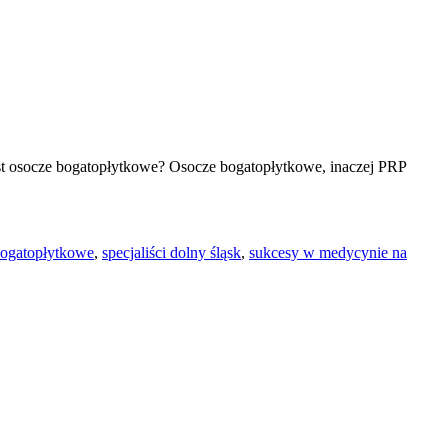
est osocze bogatopłytkowe? Osocze bogatopłytkowe, inaczej PRP
bogatopłytkowe
,
specjaliści dolny śląsk
,
sukcesy w medycynie na