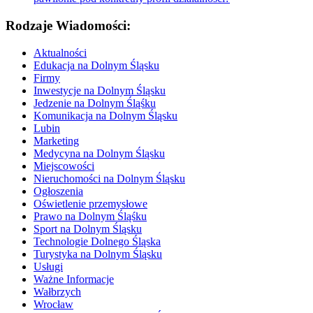
Rodzaje Wiadomości:
Aktualności
Edukacja na Dolnym Śląsku
Firmy
Inwestycje na Dolnym Śląsku
Jedzenie na Dolnym Śląśku
Komunikacja na Dolnym Śląsku
Lubin
Marketing
Medycyna na Dolnym Śląsku
Miejscowości
Nieruchomości na Dolnym Śląsku
Ogłoszenia
Oświetlenie przemysłowe
Prawo na Dolnym Śląśku
Sport na Dolnym Śląsku
Technologie Dolnego Śląska
Turystyka na Dolnym Śląsku
Usługi
Ważne Informacje
Wałbrzych
Wrocław