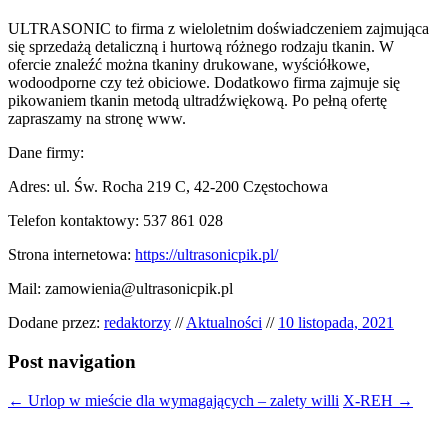
ULTRASONIC to firma z wieloletnim doświadczeniem zajmująca
się sprzedażą detaliczną i hurtową różnego rodzaju tkanin. W
ofercie znaleźć można tkaniny drukowane, wyściółkowe,
wodoodporne czy też obiciowe. Dodatkowo firma zajmuje się
pikowaniem tkanin metodą ultradźwiękową.
Po pełną ofertę
zapraszamy na stronę www.
Dane firmy:
Adres: ul. Św. Rocha 219 C, 42-200 Częstochowa
Telefon kontaktowy: 537 861 028
Strona internetowa:
https://ultrasonicpik.pl/
Mail:
zamowienia@ultrasonicpik.pl
Dodane przez:
redaktorzy
//
Aktualności
//
10 listopada, 2021
Post navigation
←
Urlop w mieście dla wymagających – zalety willi
X-REH
→