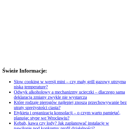
Świeże Informacje:
Slow cooking w wersji mini – czy mały grill gazowy utrzyma
niską temperaturę?
Odwyk alkoholowy a mechanizmy ucieczki – dlaczego sama
deklaracja zmiany zwykle nie wystarcza
Które rodzaje pierogów najlepiej znoszą przechowywanie bez
utraty sprężystości ciasta?
Etykieta i organizacja konsolacji – o czym warto pamiętać,
planując stypę we Wrocławiu?
Kebab, kawa czy lody? Jak zaplanować instalacje w
pawilonie pod konkretny profil działalności?