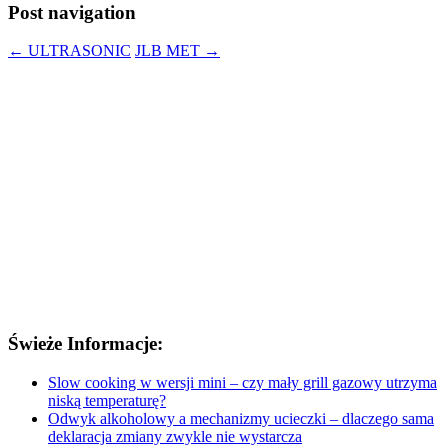
Post navigation
←
ULTRASONIC
JLB MET
→
Świeże Informacje:
Slow cooking w wersji mini – czy mały grill gazowy utrzyma
niską temperaturę?
Odwyk alkoholowy a mechanizmy ucieczki – dlaczego sama
deklaracja zmiany zwykle nie wystarcza