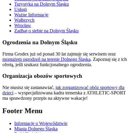
Turystyka na Dolnym Śląsku
Usługi
Ważne Informacje
Wałbrzych
Wrocław
Zadbaj o siebie na Dolnym Śląsku
Ogrodzenia na Dolnym Śląsku
Firma Grodex już od ponad 30 lat zajmuje się serwisem oraz
montażem ogrodzeń na terenie Dolnego Śląska
. Zapoznaj się z ich
ofertą, jeśli szukasz funkcjonalnego ogrodzenia.
Organizacja obozów sportowych
Nie musisz się zastanawiać,
jak zorganizować obóz sportowy dla
dzieci
– wyspecjalizowana kadra trenerska z ATHLETIC-SPORT
ma sprawdzony przepis na aktywne wakacje!
Footer Menu
Informacje o Województwie
Miasta Dolnego Śląska