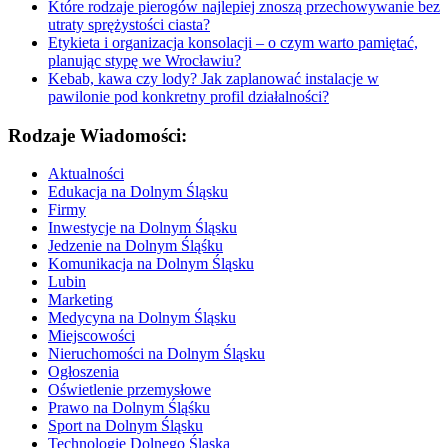
Które rodzaje pierogów najlepiej znoszą przechowywanie bez
utraty sprężystości ciasta?
Etykieta i organizacja konsolacji – o czym warto pamiętać,
planując stypę we Wrocławiu?
Kebab, kawa czy lody? Jak zaplanować instalacje w
pawilonie pod konkretny profil działalności?
Rodzaje Wiadomości:
Aktualności
Edukacja na Dolnym Śląsku
Firmy
Inwestycje na Dolnym Śląsku
Jedzenie na Dolnym Śląśku
Komunikacja na Dolnym Śląsku
Lubin
Marketing
Medycyna na Dolnym Śląsku
Miejscowości
Nieruchomości na Dolnym Śląsku
Ogłoszenia
Oświetlenie przemysłowe
Prawo na Dolnym Śląśku
Sport na Dolnym Śląsku
Technologie Dolnego Śląska