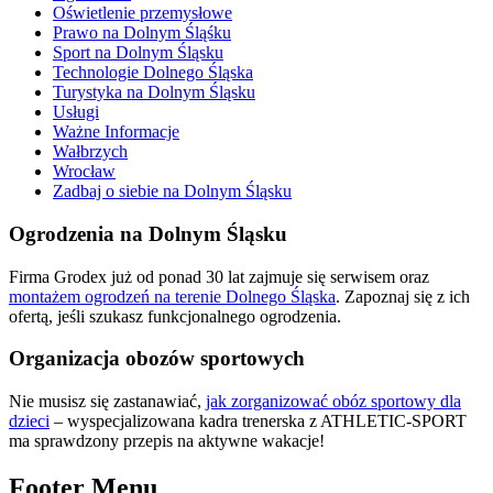
Oświetlenie przemysłowe
Prawo na Dolnym Śląśku
Sport na Dolnym Śląsku
Technologie Dolnego Śląska
Turystyka na Dolnym Śląsku
Usługi
Ważne Informacje
Wałbrzych
Wrocław
Zadbaj o siebie na Dolnym Śląsku
Ogrodzenia na Dolnym Śląsku
Firma Grodex już od ponad 30 lat zajmuje się serwisem oraz
montażem ogrodzeń na terenie Dolnego Śląska
. Zapoznaj się z ich
ofertą, jeśli szukasz funkcjonalnego ogrodzenia.
Organizacja obozów sportowych
Nie musisz się zastanawiać,
jak zorganizować obóz sportowy dla
dzieci
– wyspecjalizowana kadra trenerska z ATHLETIC-SPORT
ma sprawdzony przepis na aktywne wakacje!
Footer Menu