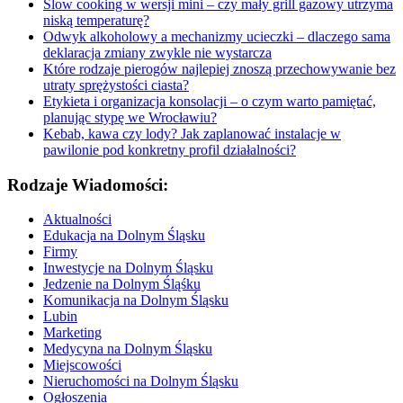
Slow cooking w wersji mini – czy mały grill gazowy utrzyma
niską temperaturę?
Odwyk alkoholowy a mechanizmy ucieczki – dlaczego sama
deklaracja zmiany zwykle nie wystarcza
Które rodzaje pierogów najlepiej znoszą przechowywanie bez
utraty sprężystości ciasta?
Etykieta i organizacja konsolacji – o czym warto pamiętać,
planując stypę we Wrocławiu?
Kebab, kawa czy lody? Jak zaplanować instalacje w
pawilonie pod konkretny profil działalności?
Rodzaje Wiadomości:
Aktualności
Edukacja na Dolnym Śląsku
Firmy
Inwestycje na Dolnym Śląsku
Jedzenie na Dolnym Śląśku
Komunikacja na Dolnym Śląsku
Lubin
Marketing
Medycyna na Dolnym Śląsku
Miejscowości
Nieruchomości na Dolnym Śląsku
Ogłoszenia