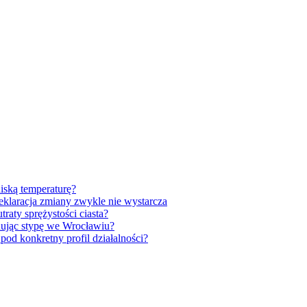
iską temperaturę?
klaracja zmiany zwykle nie wystarcza
raty sprężystości ciasta?
anując stypę we Wrocławiu?
od konkretny profil działalności?