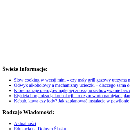
Świeże Informacje:
Slow cooking w wersji mini – czy mały grill gazowy utrzyma n
Odwyk alkoholowy a mechanizmy ucieczki – dlaczego sama de
Które rodzaje pierogów najlepiej znoszą przechowywanie bez ut
Etykieta i organizacja konsolacji – o czym warto pamiętać, pl
Kebab, kawa czy lody? Jak zaplanować instalacje w pawilonie p
Rodzaje Wiadomości:
Aktualności
Edukacja na Dolnym Śląsku