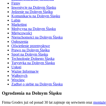
Firmy
Inwestycje na Dolnym Śląsku
Jedzenie na Dolnym Śląśku
Komunikacja na Dolnym Śląsku
Lubin
Marketing
Medycyna na Dolnym Śląsku
Miejscowości
Nieruchomości na Dolnym Śląsku
Ogłoszenia
Oświetlenie przemysłowe
Prawo na Dolnym Śląśku
Sport na Dolnym Śląsku
Technologie Dolnego Śląska
Turystyka na Dolnym Śląsku
Usługi
Ważne Informacje
Wałbrzych
Wrocław
Zadbaj o siebie na Dolnym Śląsku
Ogrodzenia na Dolnym Śląsku
Firma Grodex już od ponad 30 lat zajmuje się serwisem oraz
montaże