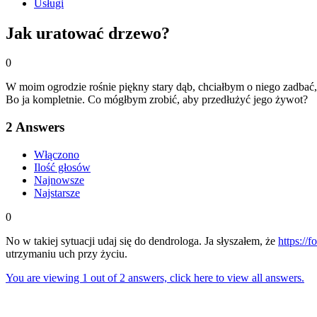
Usługi
Jak uratować drzewo?
0
W moim ogrodzie rośnie piękny stary dąb, chciałbym o niego zadbać, 
Bo ja kompletnie. Co mógłbym zrobić, aby przedłużyć jego żywot?
2
Answers
Włączono
Ilość głosów
Najnowsze
Najstarsze
0
No w takiej sytuacji udaj się do dendrologa. Ja słyszałem, że
https://f
utrzymaniu uch przy życiu.
You are viewing 1 out of 2 answers, click here to view all answers.