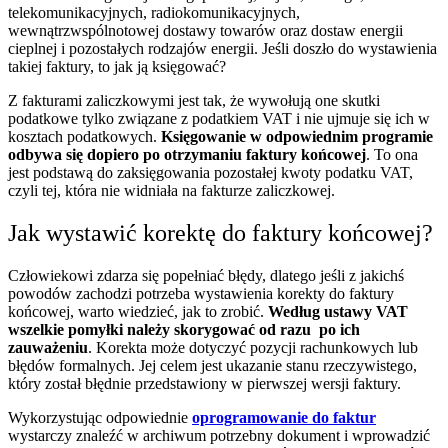
telekomunikacyjnych, radiokomunikacyjnych,
wewnątrzwspólnotowej dostawy towarów oraz dostaw energii
cieplnej i pozostałych rodzajów energii. Jeśli doszło do wystawienia
takiej faktury, to jak ją księgować?
Z fakturami zaliczkowymi jest tak, że wywołują one skutki
podatkowe tylko związane z podatkiem VAT i nie ujmuje się ich w
kosztach podatkowych.
Księgowanie w odpowiednim programie
odbywa się dopiero po otrzymaniu faktury końcowej
. To ona
jest podstawą do zaksięgowania pozostałej kwoty podatku VAT,
czyli tej, która nie widniała na fakturze zaliczkowej.
Jak wystawić korektę do faktury końcowej?
Człowiekowi zdarza się popełniać błędy, dlatego jeśli z jakichś
powodów zachodzi potrzeba wystawienia korekty do faktury
końcowej, warto wiedzieć, jak to zrobić.
Według ustawy VAT
wszelkie pomyłki należy skorygować od razu po ich
zauważeniu
. Korekta może dotyczyć pozycji rachunkowych lub
błędów formalnych. Jej celem jest ukazanie stanu rzeczywistego,
który został błędnie przedstawiony w pierwszej wersji faktury.
Wykorzystując odpowiednie
oprogramowanie do faktur
wystarczy znaleźć w archiwum potrzebny dokument i wprowadzić