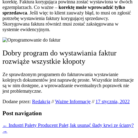
korektę. Faktura korygująca powinna zostać wystawiona w dwóch
egzemplarzach. Co ważne –
korektę może wprowadzić tylko
sprzedawca
. Jeśli więc to klient zauważy błąd, to musi on zgłosić
potrzebę wystawienia faktury korygującej sprzedawcy.
Skorygowana faktura również musi zostać zaksięgowana w
systemie ewidencyjnym.
Dobry program do wystawiania faktur
rozwiąże wszystkie kłopoty
Ze sprawdzonym programem do fakturowania wystawianie
kolejnych dokumentów jest naprawdę proste. Wszystkie informacje
są w nim dostępne, a wprowadzanie ewentualnych poprawek nie
jest problematyczne.
Dodane przez:
Redakcja
//
Ważne Informacje
//
17 stycznia, 2022
Post navigation
←
Industri Palety Producent Palet
Jak usunąć ślady krwi ze ściany?
→