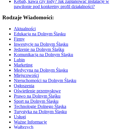
Kebab, kawa czy lody? Jak zaplanować instalacje w
pawilonie pod konkretny profil działalności?
Rodzaje Wiadomości:
Aktualności
Edukacja na Dolnym Śląsku
Firmy
Inwestycje na Dolnym Śląsku
Jedzenie na Dolnym Śląśku
Komunikacja na Dolnym Śląsku
Lubin
Marketing
Medycyna na Dolnym Śląsku
Miejscowości
Nieruchomości na Dolnym Śląsku
Ogłoszenia
Oświetlenie przemysłowe
Prawo na Dolnym Śląśku
Sport na Dolnym Śląsku
Technologie Dolnego Śląska
Turystyka na Dolnym Śląsku
Usługi
Ważne Informacje
Wałbrzych