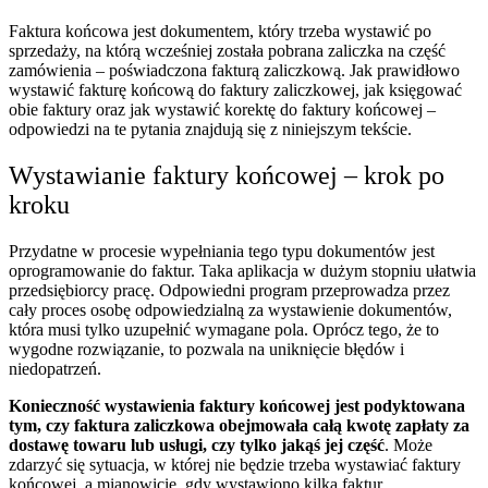
Faktura końcowa jest dokumentem, który trzeba wystawić po
sprzedaży, na którą wcześniej została pobrana zaliczka na część
zamówienia – poświadczona fakturą zaliczkową. Jak prawidłowo
wystawić fakturę końcową do faktury zaliczkowej, jak księgować
obie faktury oraz jak wystawić korektę do faktury końcowej –
odpowiedzi na te pytania znajdują się z niniejszym tekście.
Wystawianie faktury końcowej – krok po
kroku
Przydatne w procesie wypełniania tego typu dokumentów jest
oprogramowanie do faktur. Taka aplikacja w dużym stopniu ułatwia
przedsiębiorcy pracę. Odpowiedni program przeprowadza przez
cały proces osobę odpowiedzialną za wystawienie dokumentów,
która musi tylko uzupełnić wymagane pola. Oprócz tego, że to
wygodne rozwiązanie, to pozwala na uniknięcie błędów i
niedopatrzeń.
Konieczność wystawienia faktury końcowej jest podyktowana
tym, czy faktura zaliczkowa obejmowała całą kwotę zapłaty za
dostawę towaru lub usługi, czy tylko jakąś jej część
. Może
zdarzyć się sytuacja, w której nie będzie trzeba wystawiać faktury
końcowej, a mianowicie, gdy wystawiono kilka faktur