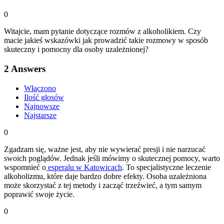
0
Witajcie, mam pytanie dotyczące rozmów z alkoholikiem. Czy
macie jakieś wskazówki jak prowadzić takie rozmowy w sposób
skuteczny i pomocny dla osoby uzależnionej?
2
Answers
Włączono
Ilość głosów
Najnowsze
Najstarsze
0
Zgadzam się, ważne jest, aby nie wywierać presji i nie narzucać
swoich poglądów. Jednak jeśli mówimy o skutecznej pomocy, warto
wspomnieć o
esperalu w Katowicach
. To specjalistyczne leczenie
alkoholizmu, które daje bardzo dobre efekty. Osoba uzależniona
może skorzystać z tej metody i zacząć trzeźwieć, a tym samym
poprawić swoje życie.
0