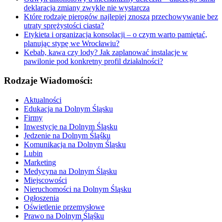
deklaracja zmiany zwykle nie wystarcza
Które rodzaje pierogów najlepiej znoszą przechowywanie bez
utraty sprężystości ciasta?
Etykieta i organizacja konsolacji – o czym warto pamiętać,
planując stypę we Wrocławiu?
Kebab, kawa czy lody? Jak zaplanować instalacje w
pawilonie pod konkretny profil działalności?
Rodzaje Wiadomości:
Aktualności
Edukacja na Dolnym Śląsku
Firmy
Inwestycje na Dolnym Śląsku
Jedzenie na Dolnym Śląśku
Komunikacja na Dolnym Śląsku
Lubin
Marketing
Medycyna na Dolnym Śląsku
Miejscowości
Nieruchomości na Dolnym Śląsku
Ogłoszenia
Oświetlenie przemysłowe
Prawo na Dolnym Śląśku