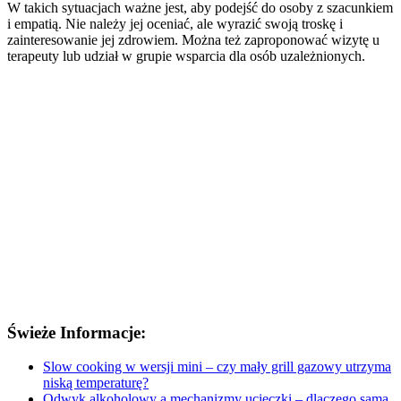
W takich sytuacjach ważne jest, aby podejść do osoby z szacunkiem
i empatią. Nie należy jej oceniać, ale wyrazić swoją troskę i
zainteresowanie jej zdrowiem. Można też zaproponować wizytę u
terapeuty lub udział w grupie wsparcia dla osób uzależnionych.
Świeże Informacje:
Slow cooking w wersji mini – czy mały grill gazowy utrzyma
niską temperaturę?
Odwyk alkoholowy a mechanizmy ucieczki – dlaczego sama