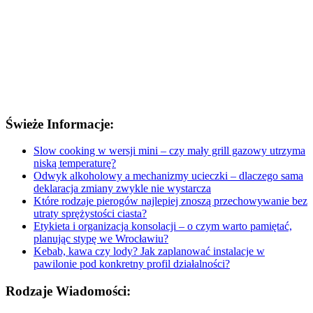
Świeże Informacje:
Slow cooking w wersji mini – czy mały grill gazowy utrzyma
niską temperaturę?
Odwyk alkoholowy a mechanizmy ucieczki – dlaczego sama
deklaracja zmiany zwykle nie wystarcza
Które rodzaje pierogów najlepiej znoszą przechowywanie bez
utraty sprężystości ciasta?
Etykieta i organizacja konsolacji – o czym warto pamiętać,
planując stypę we Wrocławiu?
Kebab, kawa czy lody? Jak zaplanować instalacje w
pawilonie pod konkretny profil działalności?
Rodzaje Wiadomości: