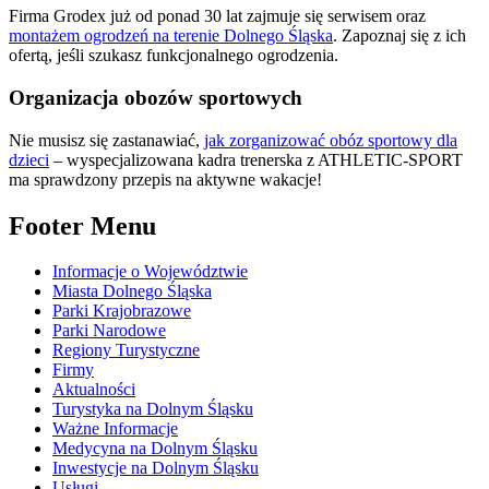
Firma Grodex już od ponad 30 lat zajmuje się serwisem oraz
montażem ogrodzeń na terenie Dolnego Śląska
. Zapoznaj się z ich
ofertą, jeśli szukasz funkcjonalnego ogrodzenia.
Organizacja obozów sportowych
Nie musisz się zastanawiać,
jak zorganizować obóz sportowy dla
dzieci
– wyspecjalizowana kadra trenerska z ATHLETIC-SPORT
ma sprawdzony przepis na aktywne wakacje!
Footer Menu
Informacje o Województwie
Miasta Dolnego Śląska
Parki Krajobrazowe
Parki Narodowe
Regiony Turystyczne
Firmy
Aktualności
Turystyka na Dolnym Śląsku
Ważne Informacje
Medycyna na Dolnym Śląsku
Inwestycje na Dolnym Śląsku
Usługi