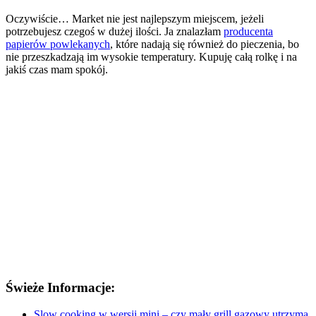
Oczywiście… Market nie jest najlepszym miejscem, jeżeli
potrzebujesz czegoś w dużej ilości. Ja znalazłam
producenta
papierów powlekanych
, które nadają się również do pieczenia, bo
nie przeszkadzają im wysokie temperatury. Kupuję całą rolkę i na
jakiś czas mam spokój.
Świeże Informacje:
Slow cooking w wersji mini – czy mały grill gazowy utrzyma