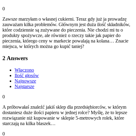
0
Zawsze marzyłam o własnej cukierni. Teraz gdy już ja prowadzę
zauważam kilka problemów. Głównym jest duża ilość składników,
które codziennie są zużywane do pieczenia. Nie chodzi mi tu o
produkty spożywcze, ale również o rzeczy takie jak papier do
pieczenia, którego ceny w markecie powalają na kolana… Znacie
miejsca, w których można go kupić taniej?
2
Answers
Włączono
Ilość głosów
Najnowsze
Najstarsze
0
A próbowałaś znaleźć jakiś sklep dla przedsiębiorców, w którym
dostaniesz duże ilości papieru w jednej rolce? Myślę, że to lepsze
rozwiązanie niż kupowanie w sklepie 5-metrowych rolek, które
starczają na kilka blaszek…
0