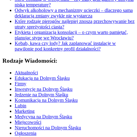
niską temperaturę?
Odwyk alkoholowy a mechanizmy ucieczki – dlaczego sama
deklaracja zmiany zwykle nie wystarcza
Które rodzaje pierogów najlepiej znoszą przechowywanie bez
utraty sprężystości ciasta?
Etykieta i organizacja konsolacji – o czym warto pamiętać,
planując stypę we Wrocławiu?
Kebab, kawa czy lody? Jak zaplanować instalacje w
pawilonie pod konkretny profil działalności?
Rodzaje Wiadomości:
Aktualności
Edukacja na Dolnym Śląsku
Firmy
Inwestycje na Dolnym Śląsku
Jedzenie na Dolnym Śląśku
Komunikacja na Dolnym Śląsku
Lubin
Marketing
Medycyna na Dolnym Śląsku
Miejscowości
Nieruchomości na Dolnym Śląsku
Ogłoszenia