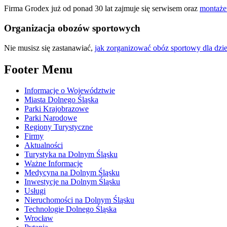
Firma Grodex już od ponad 30 lat zajmuje się serwisem oraz
montaże
Organizacja obozów sportowych
Nie musisz się zastanawiać,
jak zorganizować obóz sportowy dla dzie
Footer Menu
Informacje o Województwie
Miasta Dolnego Śląska
Parki Krajobrazowe
Parki Narodowe
Regiony Turystyczne
Firmy
Aktualności
Turystyka na Dolnym Śląsku
Ważne Informacje
Medycyna na Dolnym Śląsku
Inwestycje na Dolnym Śląsku
Usługi
Nieruchomości na Dolnym Śląsku
Technologie Dolnego Śląska
Wrocław