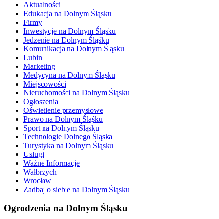
Aktualności
Edukacja na Dolnym Śląsku
Firmy
Inwestycje na Dolnym Śląsku
Jedzenie na Dolnym Śląśku
Komunikacja na Dolnym Śląsku
Lubin
Marketing
Medycyna na Dolnym Śląsku
Miejscowości
Nieruchomości na Dolnym Śląsku
Ogłoszenia
Oświetlenie przemysłowe
Prawo na Dolnym Śląśku
Sport na Dolnym Śląsku
Technologie Dolnego Śląska
Turystyka na Dolnym Śląsku
Usługi
Ważne Informacje
Wałbrzych
Wrocław
Zadbaj o siebie na Dolnym Śląsku
Ogrodzenia na Dolnym Śląsku