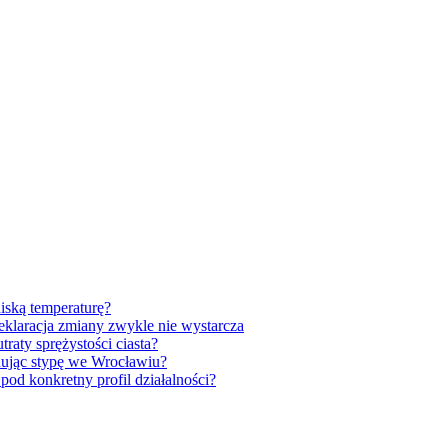
iską temperaturę?
klaracja zmiany zwykle nie wystarcza
raty sprężystości ciasta?
anując stypę we Wrocławiu?
od konkretny profil działalności?