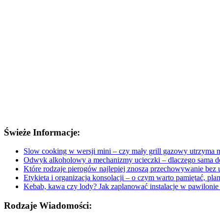
Świeże Informacje:
Slow cooking w wersji mini – czy mały grill gazowy utrzyma n
Odwyk alkoholowy a mechanizmy ucieczki – dlaczego sama de
Które rodzaje pierogów najlepiej znoszą przechowywanie bez ut
Etykieta i organizacja konsolacji – o czym warto pamiętać, pl
Kebab, kawa czy lody? Jak zaplanować instalacje w pawilonie p
Rodzaje Wiadomości: