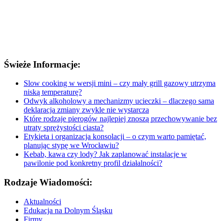
Świeże Informacje:
Slow cooking w wersji mini – czy mały grill gazowy utrzyma
niską temperaturę?
Odwyk alkoholowy a mechanizmy ucieczki – dlaczego sama
deklaracja zmiany zwykle nie wystarcza
Które rodzaje pierogów najlepiej znoszą przechowywanie bez
utraty sprężystości ciasta?
Etykieta i organizacja konsolacji – o czym warto pamiętać,
planując stypę we Wrocławiu?
Kebab, kawa czy lody? Jak zaplanować instalacje w
pawilonie pod konkretny profil działalności?
Rodzaje Wiadomości:
Aktualności
Edukacja na Dolnym Śląsku
Firmy