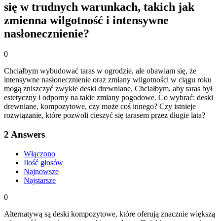
się w trudnych warunkach, takich jak
zmienna wilgotność i intensywne
nasłonecznienie?
0
Chciałbym wybudować taras w ogrodzie, ale obawiam się, że
intensywne nasłonecznienie oraz zmiany wilgotności w ciągu roku
mogą zniszczyć zwykłe deski drewniane. Chciałbym, aby taras był
estetyczny i odporny na takie zmiany pogodowe. Co wybrać: deski
drewniane, kompozytowe, czy może coś innego? Czy istnieje
rozwiązanie, które pozwoli cieszyć się tarasem przez długie lata?
2
Answers
Włączono
Ilość głosów
Najnowsze
Najstarsze
0
Alternatywą są deski kompozytowe, które oferują znacznie większą