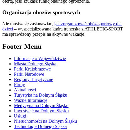
ofertą, jeśli szukasz funkcjonalnego ogrodzenia.
Organizacja obozów sportowych
Nie musisz się zastanawiać,
jak zorganizować obóz sportowy dla
dzieci
– wyspecjalizowana kadra trenerska z ATHLETIC-SPORT
ma sprawdzony przepis na aktywne wakacje!
Footer Menu
Informacje o Województwie
Miasta Dolnego Śląska
Parki Krajobrazowe
Parki Narodowe
Regiony Turystyczne
Firmy
Aktualności
Turystyka na Dolnym Śląsku
Ważne Informacje
Medycyna na Dolnym Śląsku
Inwestycje na Dolnym Śląsku
Usługi
Nieruchomości na Dolnym Śląsku
Technologie Dolnego Śląska