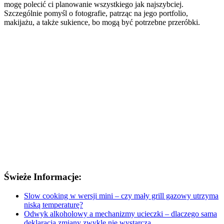
mogę polecić ci planowanie wszystkiego jak najszybciej.
Szczególnie pomyśl o fotografie, patrząc na jego portfolio,
makijażu, a także sukience, bo mogą być potrzebne przeróbki.
Świeże Informacje:
Slow cooking w wersji mini – czy mały grill gazowy utrzyma
niską temperaturę?
Odwyk alkoholowy a mechanizmy ucieczki – dlaczego sama
deklaracja zmiany zwykle nie wystarcza