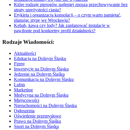
Które rodzaje pierogów najlepiej znoszą przechowywanie bez
utraty sprężystości ciasta?
Etykieta i organizacja konsolacji – o czym warto pamiętać,
planując stypę we Wrocławiu?
Kebab, kawa czy lody? Jak zaplanować instalacje w
pawilonie pod konkretny profil działalności?
Rodzaje Wiadomości:
Aktualności
Edukacja na Dolnym Śląsku
Firmy
Inwestycje na Dolnym Śląsku
Jedzenie na Dolnym Śląśku
Komunikacja na Dolnym Śląsku
Lubin
Marketing
Medycyna na Dolnym Śląsku
Miejscowości
Nieruchomości na Dolnym Śląsku
Ogłoszenia
Oświetlenie przemysłowe
Prawo na Dolnym Śląśku
Sport na Dolnym Śląsku