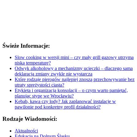
Świeże Informacje:
Slow cooking w wersji mini – czy mały grill gazowy utrzyma
niską temperaturę?
Odwyk alkoholowy a mechanizmy ucieczki – dlaczego sama
deklaracja zmiany zwykle nie wystarcza
Które rodzaje pierogów najlepiej znoszą przechowywanie bez
utraty sprężystości ciasta?
Etykieta i organizacja konsolacji – o czym warto pamiętać,
planując stypę we Wrocławiu?
Kebab, kawa czy lody? Jak zaplanować instalacje w
pawilonie pod konkretny profil działalności?
Rodzaje Wiadomości:
Aktualności
Edukacja na Dolnym Śląsku