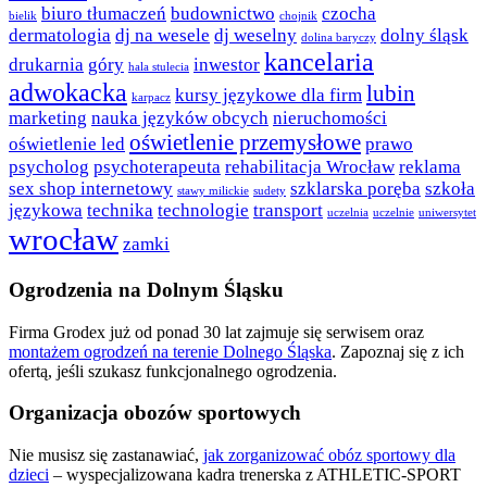
biuro tłumaczeń
budownictwo
czocha
bielik
chojnik
dermatologia
dj na wesele
dj weselny
dolny śląsk
dolina baryczy
kancelaria
drukarnia
góry
inwestor
hala stulecia
adwokacka
lubin
kursy językowe dla firm
karpacz
marketing
nauka języków obcych
nieruchomości
oświetlenie przemysłowe
oświetlenie led
prawo
psycholog
psychoterapeuta
rehabilitacja Wrocław
reklama
sex shop internetowy
szklarska poręba
szkoła
stawy milickie
sudety
językowa
technika
technologie
transport
uczelnia
uczelnie
uniwersytet
wrocław
zamki
Ogrodzenia na Dolnym Śląsku
Firma Grodex już od ponad 30 lat zajmuje się serwisem oraz
montażem ogrodzeń na terenie Dolnego Śląska
. Zapoznaj się z ich
ofertą, jeśli szukasz funkcjonalnego ogrodzenia.
Organizacja obozów sportowych
Nie musisz się zastanawiać,
jak zorganizować obóz sportowy dla
dzieci
– wyspecjalizowana kadra trenerska z ATHLETIC-SPORT