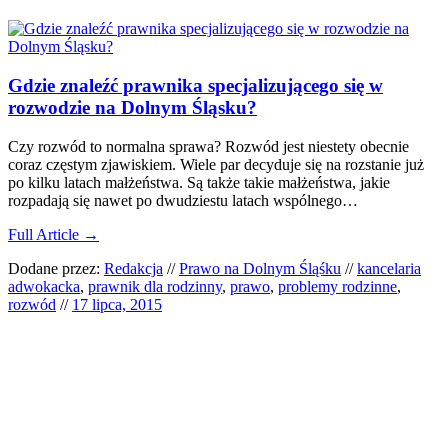
Gdzie znaleźć prawnika specjalizującego się w
rozwodzie na Dolnym Śląsku?
Czy rozwód to normalna sprawa? Rozwód jest niestety obecnie
coraz częstym zjawiskiem. Wiele par decyduje się na rozstanie już
po kilku latach małżeństwa. Są także takie małżeństwa, jakie
rozpadają się nawet po dwudziestu latach wspólnego…
Full Article →
Dodane przez:
Redakcja
//
Prawo na Dolnym Śląśku
//
kancelaria
adwokacka
,
prawnik dla rodzinny
,
prawo
,
problemy rodzinne
,
rozwód
//
17 lipca, 2015