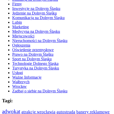
Firmy
Inwestycje na Dolnym Śląsku
Jedzenie na Dolnym Śląśku
Komunikacja na Dolnym Śląsku
Lubin
Marketing
Medycyna na Dolnym Śląsku
Miejscowości
Nieruchomości na Dolnym Śląsku
Ogłoszenia
Oświetlenie przemysłowe
Prawo na Dolnym Śląśku
Sport na Dolnym Śląsku
Technologie Dolnego Śląska
Turystyka na Dolnym Śląsku
Usługi
Ważne Informacje
Wałbrzych
Wrocław
Zadbaj o siebie na Dolnym Śląsku
Tagi:
adwokat
atrakcje wrocławia
autostrada
banery reklamowe